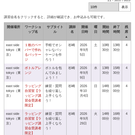
21
-
30
件 /
66
件
講習会名をクリックすると、詳細が確認でき、お申込みも可能です。
開催場所
ワークショ
サブタイト
講師
開催
曜
開始
終了
残
ップ名
ル
名
日時
日
時間
時間
席
▲
east side
１枚のペー
手軽でオシ
杉崎
2026
土
10時
13時
4
tokyo（東
パーで作れ
ャレなパッ
年9月
30分
30分
京）
るパッケー
ケージを作
5日
ジ
ろう！
east side
ボトルアレ
ボトルを包
杉崎
2026
水
13時
15時
4
tokyo（東
ンジ
んでみまし
年9月
30分
30分
京）
ょう！！
9日
east side
ラッピング
練習・質問
杉崎
2026
日
14時
16時
4
tokyo（東
自習室【ラ
を繰り返し
年10
00分
00分
京）
ッピング講
上手くなろ
月4日
習会受講者
う！
限定】
east side
ラッピング
練習・質問
杉崎
2026
火
14時
16時
4
tokyo（東
自習室【ラ
を繰り返し
年9月
00分
00分
京）
ッピング講
上手くなろ
29日
習会受講者
う！
限定】