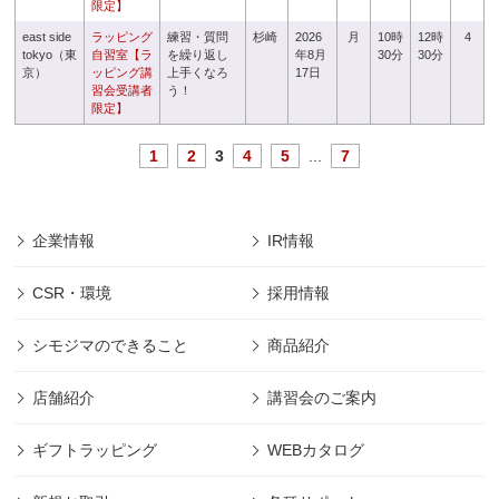
限定】
east side
ラッピング
練習・質問
杉崎
2026
月
10時
12時
4
tokyo（東
自習室【ラ
を繰り返し
年8月
30分
30分
京）
ッピング講
上手くなろ
17日
習会受講者
う！
限定】
1
2
3
4
5
...
7
企業情報
IR情報
CSR・環境
採用情報
シモジマのできること
商品紹介
店舗紹介
講習会のご案内
ギフトラッピング
WEBカタログ