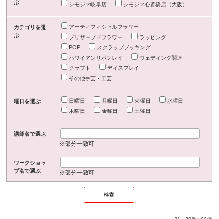
ぶ
シモジマ岐阜店
シモジマ心斎橋店（大阪）
アーティフィシャルフラワー
カテゴリを選
ぶ
プリザーブドフラワー
ラッピング
POP
スクラップブッキング
ハワイアンリボンレイ
ウェディング関連
クラフト
ディスプレイ
その他手芸・工芸
日曜日
月曜日
火曜日
水曜日
曜日を選ぶ
木曜日
金曜日
土曜日
講師名で選ぶ
※部分一致可
ワークショッ
プ名で選ぶ
※部分一致可