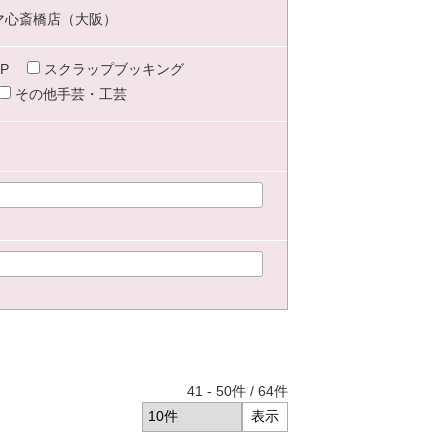
マ心斎橋店（大阪）
P
スクラップブッキング
その他手芸・工芸
41
-
50
件 /
64
件