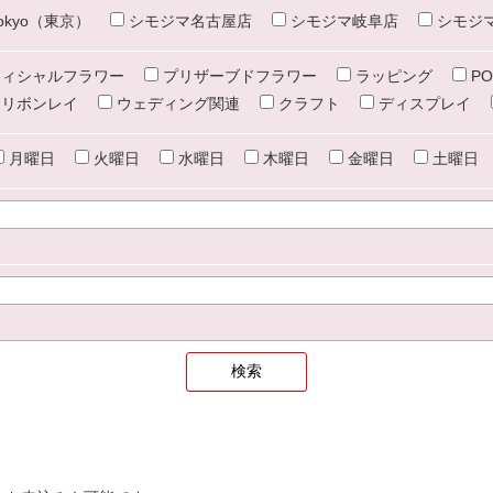
e tokyo（東京）
シモジマ名古屋店
シモジマ岐阜店
シモジ
ィシャルフラワー
プリザーブドフラワー
ラッピング
PO
リボンレイ
ウェディング関連
クラフト
ディスプレイ
月曜日
火曜日
水曜日
木曜日
金曜日
土曜日