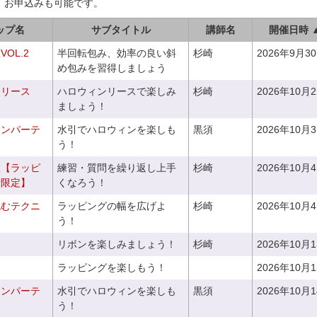
、お申込みも可能です。
ップ名
サブタイトル
講師名
開催日時 
OL.2
半回転包み、効率の良い斜
杉崎
2026年9月3
め包みを習得しましょう
ンリース
ハロウィンリースで楽しみ
杉崎
2026年10月
ましょう！
ィンパーテ
水引でハロウィンを楽しも
黒須
2026年10月
う！
室【ラッピ
練習・質問を繰り返し上手
杉崎
2026年10月
者限定】
くなろう！
包むテクニ
ラッピングの幅を広げよ
杉崎
2026年10月
う！
リボンを楽しみましょう！
杉崎
2026年10月
ラッピングを楽しもう！
2026年10月
ィンパーテ
水引でハロウィンを楽しも
黒須
2026年10月
う！