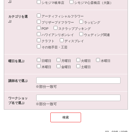
ぶ
シモジマ岐阜店
シモジマ心斎橋店（大阪）
アーティフィシャルフラワー
カテゴリを選
ぶ
プリザーブドフラワー
ラッピング
POP
スクラップブッキング
ハワイアンリボンレイ
ウェディング関連
クラフト
ディスプレイ
その他手芸・工芸
日曜日
月曜日
火曜日
水曜日
曜日を選ぶ
木曜日
金曜日
土曜日
講師名で選ぶ
※部分一致可
ワークショッ
プ名で選ぶ
※部分一致可