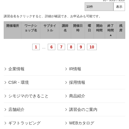
93
-
93
件 /
93
件
講習会名をクリックすると、詳細が確認でき、お申込みも可能です。
開催場所
ワークシ
サブタイ
講師
開催日
曜
開始
終了
残
ョップ名
トル
名
時
日
時間
時間
席
▲
1
...
6
7
8
9
10
企業情報
IR情報
CSR・環境
採用情報
シモジマのできること
商品紹介
店舗紹介
講習会のご案内
ギフトラッピング
WEBカタログ