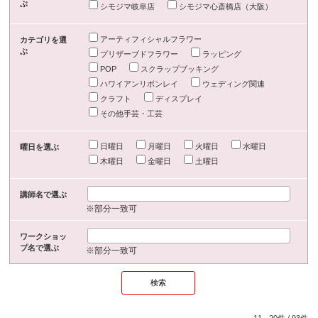
ぶ
シモジマ岐阜店
シモジマ心斎橋店（大阪）
アーティフィシャルフラワー
カテゴリを選
ぶ
プリザーブドフラワー
ラッピング
POP
スクラップブッキング
ハワイアンリボンレイ
ウェディング関連
クラフト
ディスプレイ
その他手芸・工芸
日曜日
月曜日
火曜日
水曜日
曜日を選ぶ
木曜日
金曜日
土曜日
講師名で選ぶ
※部分一致可
ワークショッ
プ名で選ぶ
※部分一致可