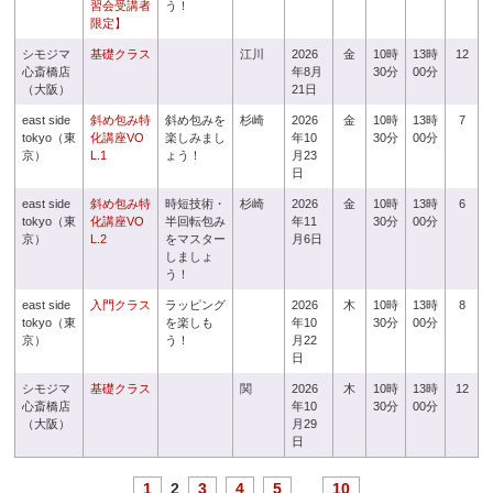
習会受講者
う！
限定】
シモジマ
基礎クラス
江川
2026
金
10時
13時
12
心斎橋店
年8月
30分
00分
（大阪）
21日
east side
斜め包み特
斜め包みを
杉崎
2026
金
10時
13時
7
tokyo（東
化講座VO
楽しみまし
年10
30分
00分
京）
L.1
ょう！
月23
日
east side
斜め包み特
時短技術・
杉崎
2026
金
10時
13時
6
tokyo（東
化講座VO
半回転包み
年11
30分
00分
京）
L.2
をマスター
月6日
しましょ
う！
east side
入門クラス
ラッピング
2026
木
10時
13時
8
tokyo（東
を楽しも
年10
30分
00分
京）
う！
月22
日
シモジマ
基礎クラス
関
2026
木
10時
13時
12
心斎橋店
年10
30分
00分
（大阪）
月29
日
1
2
3
4
5
...
10