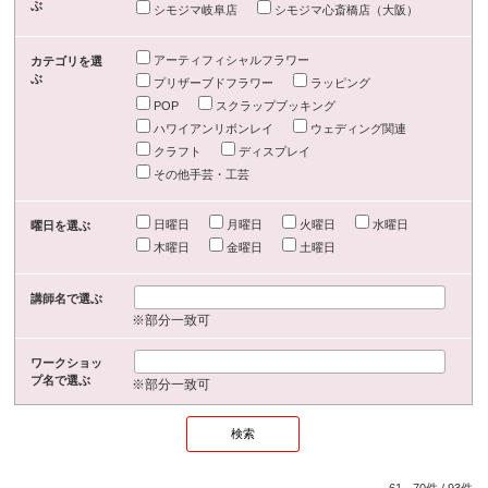
ぶ
シモジマ岐阜店
シモジマ心斎橋店（大阪）
アーティフィシャルフラワー
カテゴリを選
ぶ
プリザーブドフラワー
ラッピング
POP
スクラップブッキング
ハワイアンリボンレイ
ウェディング関連
クラフト
ディスプレイ
その他手芸・工芸
日曜日
月曜日
火曜日
水曜日
曜日を選ぶ
木曜日
金曜日
土曜日
講師名で選ぶ
※部分一致可
ワークショッ
プ名で選ぶ
※部分一致可