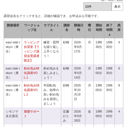
61
-
70
件 /
93
件
講習会名をクリックすると、詳細が確認でき、お申込みも可能です。
開催場所
ワークショ
サブタイト
講師
開催日
曜
開始
終了
残
ップ名
ル
名
時
日
時間
時間
席
▲
east side t
ラッピング
練習・質問
杉崎
2026
月
13時
15時
4
okyo（東
自習室【ラ
を繰り返し
年8月
30分
30分
京）
ッピング講
上手くなろ
17日
習会受講者
う！
限定】
east side t
斜め包み特
斜め包みを
杉崎
2026
月
13時
15時
6
okyo（東
化講座VO
楽しみまし
年9月
00分
30分
京）
L.1
ょう！
14日
east side t
斜め包み特
半回転包
杉崎
2026
月
13時
15時
8
okyo（東
化講座VO
み、効率の
年10
00分
30分
京）
L.2
良い斜め包
月19
みを習得し
日
ましょう
シモジマ
基礎サポー
近藤
2026
金
10時
16時
4
名古屋店
ト
ひと
年8月
00分
00分
み
28日