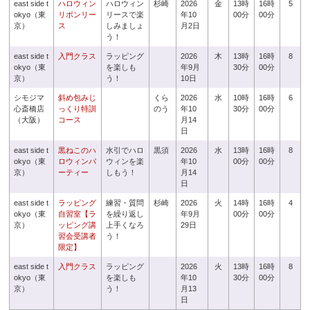
east side t
ハロウィン
ハロウィン
杉崎
2026
金
13時
16時
5
okyo（東
リボンリー
リースで楽
年10
00分
00分
京）
ス
しみましょ
月2日
う！
east side t
入門クラス
ラッピング
2026
木
13時
16時
8
okyo（東
を楽しも
年9月
30分
00分
京）
う！
10日
シモジマ
斜め包みじ
くら
2026
水
10時
16時
6
心斎橋店
っくり特訓
のう
年10
30分
00分
（大阪）
コース
月14
日
east side t
黒ねこのハ
水引でハロ
黒須
2026
水
13時
16時
8
okyo（東
ロウィンパ
ウィンを楽
年10
00分
00分
京）
ーティー
しもう！
月14
日
east side t
ラッピング
練習・質問
杉崎
2026
火
14時
16時
4
okyo（東
自習室【ラ
を繰り返し
年9月
00分
00分
京）
ッピング講
上手くなろ
29日
習会受講者
う！
限定】
east side t
入門クラス
ラッピング
2026
火
13時
16時
8
okyo（東
を楽しも
年10
30分
00分
京）
う！
月13
日