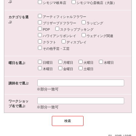
ぶ
シモジマ岐阜店
シモジマ心斎橋店（大阪）
アーティフィシャルフラワー
カテゴリを選
ぶ
プリザーブドフラワー
ラッピング
POP
スクラップブッキング
ハワイアンリボンレイ
ウェディング関連
クラフト
ディスプレイ
その他手芸・工芸
日曜日
月曜日
火曜日
水曜日
曜日を選ぶ
木曜日
金曜日
土曜日
講師名で選ぶ
※部分一致可
ワークショッ
プ名で選ぶ
※部分一致可