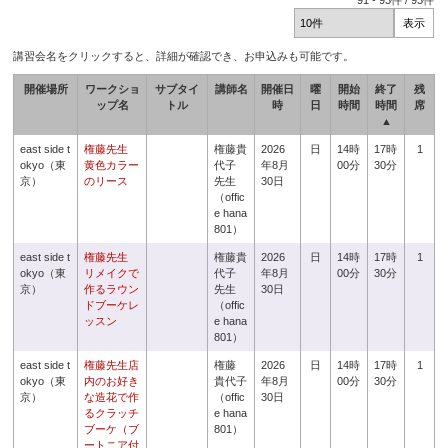
91
-
93
件 /
93
件
講習会名をクリックすると、詳細が確認でき、お申込みも可能です。
開催場所
ワークショ
サブタイ
講師名
開催日
曜
開始
終了
残
ップ名
トル
時
日
時間
時間
席
▲
east side t
権藤先生
権藤貴
2026
日
14時
17時
1
okyo（東
黄色カラー
代子
年8月
00分
30分
京）
のリース
先生
30日
（offic
e hana
801）
east side t
権藤先生
権藤貴
2026
日
14時
17時
1
okyo（東
リメイクで
代子
年8月
00分
30分
京）
作るラウン
先生
30日
ドブーケレ
（offic
ッスン
e hana
801）
east side t
権藤先生店
権藤
2026
日
14時
17時
1
okyo（東
内のお好き
貴代子
年8月
00分
30分
京）
な造花で作
（offic
30日
るクラッチ
e hana
ブーケ（ブ
801）
ートニア付