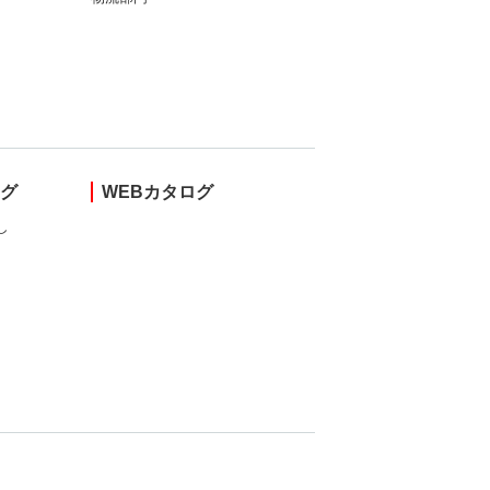
ング
WEBカタログ
し