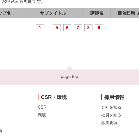
、お申込みも可能です。
ップ名
サブタイトル
講師名
開催日時 
1
...
5
6
7
8
9
page top
CSR・環境
採用情報
CSR
会社を知る
環境
社員を知る
募集要項
報