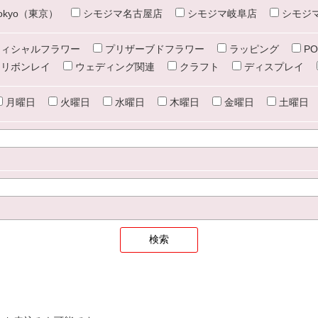
e tokyo（東京）
シモジマ名古屋店
シモジマ岐阜店
シモジ
ィシャルフラワー
プリザーブドフラワー
ラッピング
PO
リボンレイ
ウェディング関連
クラフト
ディスプレイ
月曜日
火曜日
水曜日
木曜日
金曜日
土曜日