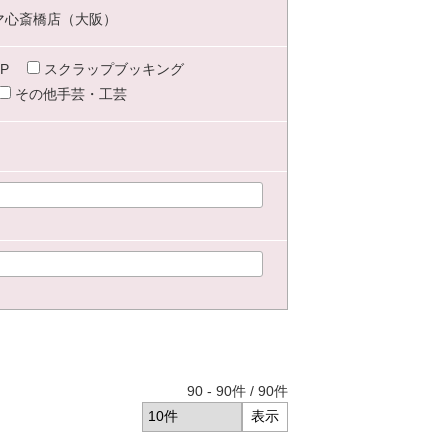
マ心斎橋店（大阪）
P
スクラップブッキング
その他手芸・工芸
90
-
90
件 /
90
件