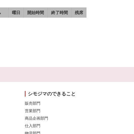
▲
曜日
開始時間
終了時間
残席
シモジマのできること
販売部門
営業部門
商品企画部門
仕入部門
物流部門