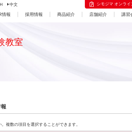
シモジマ オンライ
SH
中文
IR情報
採用情報
商品紹介
店舗紹介
講習
験教室
情報
い。複数の項目を選択することができます。