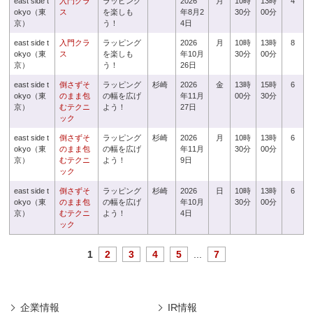
east side t
入門クラ
ラッピング
2026
月
10時
13時
4
okyo（東
ス
を楽しも
年8月2
30分
00分
京）
う！
4日
east side t
入門クラ
ラッピング
2026
月
10時
13時
8
okyo（東
ス
を楽しも
年10月
30分
00分
京）
う！
26日
east side t
倒さずそ
ラッピング
杉崎
2026
金
13時
15時
6
okyo（東
のまま包
の幅を広げ
年11月
00分
30分
京）
むテクニ
よう！
27日
ック
east side t
倒さずそ
ラッピング
杉崎
2026
月
10時
13時
6
okyo（東
のまま包
の幅を広げ
年11月
30分
00分
京）
むテクニ
よう！
9日
ック
east side t
倒さずそ
ラッピング
杉崎
2026
日
10時
13時
6
okyo（東
のまま包
の幅を広げ
年10月
30分
00分
京）
むテクニ
よう！
4日
ック
1
2
3
4
5
...
7
企業情報
IR情報