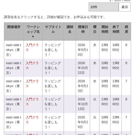
1
-
10
件 /
66
件
講習会名をクリックすると、詳細が確認でき、お申込みも可能です。
開催場所
ワークシ
サブタイト
講師
開催日
曜
開始
終了
残
ョップ名
ル
名
時
日
時間
時間
席
▼
east side t
入門クラ
ラッピング
2026
木
13時
16時
8
okyo（東
ス
を楽しも
年9月1
30分
00分
京）
う！
0日
east side t
入門クラ
ラッピング
2026
木
10時
13時
8
okyo（東
ス
を楽しも
年10月
30分
00分
京）
う！
22日
east side t
入門クラ
ラッピング
2026
水
10時
13時
7
okyo（東
ス
を楽しも
年9月2
30分
00分
京）
う！
3日
east side t
入門クラ
ラッピング
2026
火
13時
16時
8
okyo（東
ス
を楽しも
年10月
30分
00分
京）
う！
13日
east side t
入門クラ
ラッピング
2026
火
10時
13時
7
okyo（東
ス
を楽しも
年9月2
30分
00分
京）
う！
9日