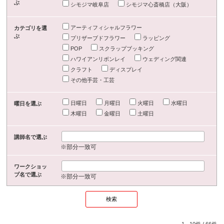
ぶ
シモジマ岐阜店
シモジマ心斎橋店（大阪）
アーティフィシャルフラワー
カテゴリを選
ぶ
プリザーブドフラワー
ラッピング
POP
スクラップブッキング
ハワイアンリボンレイ
ウェディング関連
クラフト
ディスプレイ
その他手芸・工芸
日曜日
月曜日
火曜日
水曜日
曜日を選ぶ
木曜日
金曜日
土曜日
講師名で選ぶ
※部分一致可
ワークショッ
プ名で選ぶ
※部分一致可