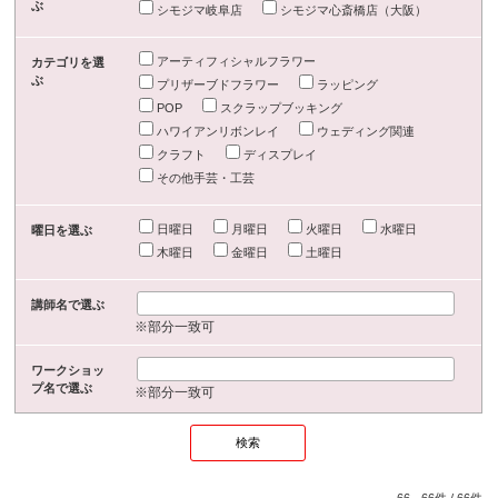
ぶ
シモジマ岐阜店
シモジマ心斎橋店（大阪）
アーティフィシャルフラワー
カテゴリを選
ぶ
プリザーブドフラワー
ラッピング
POP
スクラップブッキング
ハワイアンリボンレイ
ウェディング関連
クラフト
ディスプレイ
その他手芸・工芸
日曜日
月曜日
火曜日
水曜日
曜日を選ぶ
木曜日
金曜日
土曜日
講師名で選ぶ
※部分一致可
ワークショッ
プ名で選ぶ
※部分一致可