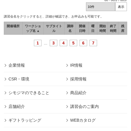
66
-
66
件 /
66
件
講習会名をクリックすると、詳細が確認でき、お申込みも可能です。
開催場所
ワークショ
サブタイト
講師
開催
曜
開始
終了
残
ップ名 ▲
ル
名
日時
日
時間
時間
席
1
...
3
4
5
6
7
企業情報
IR情報
CSR・環境
採用情報
シモジマのできること
商品紹介
店舗紹介
講習会のご案内
ギフトラッピング
WEBカタログ