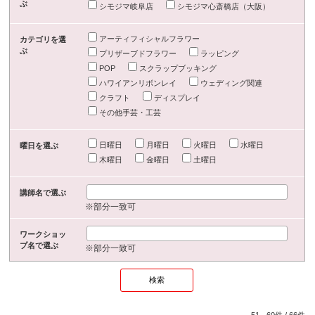
ぶ
シモジマ岐阜店
シモジマ心斎橋店（大阪）
アーティフィシャルフラワー
カテゴリを選
ぶ
プリザーブドフラワー
ラッピング
POP
スクラップブッキング
ハワイアンリボンレイ
ウェディング関連
クラフト
ディスプレイ
その他手芸・工芸
日曜日
月曜日
火曜日
水曜日
曜日を選ぶ
木曜日
金曜日
土曜日
講師名で選ぶ
※部分一致可
ワークショッ
プ名で選ぶ
※部分一致可