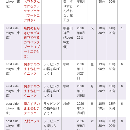
tokyo（東
お花を選ん
美 す
年8月
30分
30分
京）
で作るクラ
りすと
23日
ッチブーケ
ん枯れ
（ブートニ
ない花
ア付き）
工房
east side
店内のお好
甲斐田
2026
火
10時
14時
1
tokyo（東
きなカゴ＆
祥子
年8月
30分
00分
京）
造花で作る
(Roset
25日
カゴバック
ta主
ブーケ（ブ
催)
ート二ア付
き）
east side
倒さずその
ラッピング
杉崎
2026
金
13時
15時
6
tokyo（東
まま包むテ
の幅を広げ
年11
00分
30分
京）
クニック
よう！
月27
日
east side
倒さずその
ラッピング
杉崎
2026
月
10時
13時
6
tokyo（東
まま包むテ
の幅を広げ
年11
30分
00分
京）
クニック
よう！
月9日
east side
倒さずその
ラッピング
杉崎
2026
日
10時
13時
6
tokyo（東
まま包むテ
の幅を広げ
年10
30分
00分
京）
クニック
よう！
月4日
east side
入門クラス
ラッピング
2026
木
13時
16時
8
tokyo（東
を楽しも
年9月
30分
00分