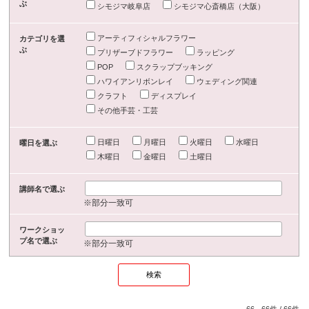
ぶ
シモジマ岐阜店
シモジマ心斎橋店（大阪）
アーティフィシャルフラワー
カテゴリを選
ぶ
プリザーブドフラワー
ラッピング
POP
スクラップブッキング
ハワイアンリボンレイ
ウェディング関連
クラフト
ディスプレイ
その他手芸・工芸
日曜日
月曜日
火曜日
水曜日
曜日を選ぶ
木曜日
金曜日
土曜日
講師名で選ぶ
※部分一致可
ワークショッ
プ名で選ぶ
※部分一致可