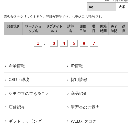
66
-
66
件 /
66
件
講習会名をクリックすると、詳細が確認でき、お申込みも可能です。
開催場所
ワークショ
サブタイト
講師
開催
曜
開始
終了
残
ップ名
ル ▲
名
日時
日
時間
時間
席
1
...
3
4
5
6
7
企業情報
IR情報
CSR・環境
採用情報
シモジマのできること
商品紹介
店舗紹介
講習会のご案内
ギフトラッピング
WEBカタログ