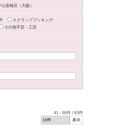
マ心斎橋店（大阪）
P
スクラップブッキング
その他手芸・工芸
41
-
50
件 /
63
件