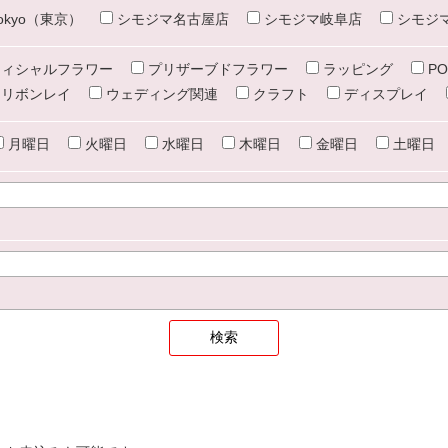
e tokyo（東京）
シモジマ名古屋店
シモジマ岐阜店
シモジ
ィシャルフラワー
プリザーブドフラワー
ラッピング
PO
リボンレイ
ウェディング関連
クラフト
ディスプレイ
月曜日
火曜日
水曜日
木曜日
金曜日
土曜日