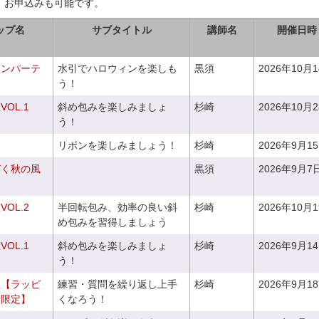
、お申込みも可能です。
ップ名
サブタイトル
講師名
開催日時
ィンパーテ
水引でハロウィンを楽しも
黒須
2026年10月
う！
OL.1
斜め包みを楽しみましょ
杉崎
2026年10月
う！
リボンを楽しみましょう！
杉崎
2026年9月1
づく秋の風
黒須
2026年9月7
OL.2
半回転包み、効率の良い斜
杉崎
2026年10月
め包みを習得しましょう
OL.1
斜め包みを楽しみましょ
杉崎
2026年9月1
う！
室【ラッピ
練習・質問を繰り返し上手
杉崎
2026年9月1
者限定】
くなろう！