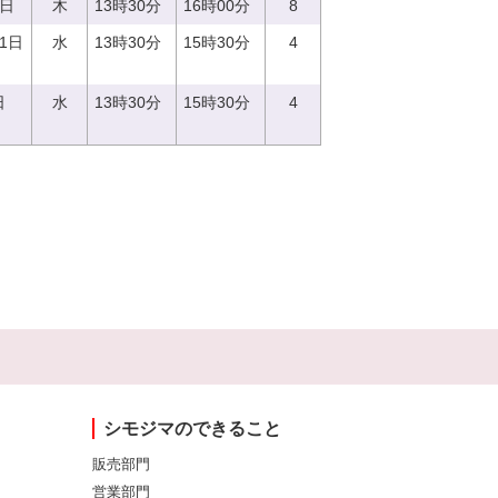
0日
木
13時30分
16時00分
8
21日
水
13時30分
15時30分
4
日
水
13時30分
15時30分
4
シモジマのできること
販売部門
営業部門