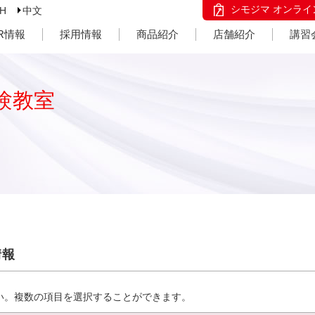
シモジマ オンライ
SH
中文
IR情報
採用情報
商品紹介
店舗紹介
講習
験教室
情報
い。複数の項目を選択することができます。