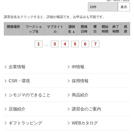
66
-
66
件 /
66
件
講習会名をクリックすると、詳細が確認でき、お申込みも可能です。
開催場所
ワークショ
サブタイト
講師
開催
曜
開始
終了
残
ップ名
ル
名 ▲
日時
日
時間
時間
席
1
...
3
4
5
6
7
企業情報
IR情報
CSR・環境
採用情報
シモジマのできること
商品紹介
店舗紹介
講習会のご案内
ギフトラッピング
WEBカタログ