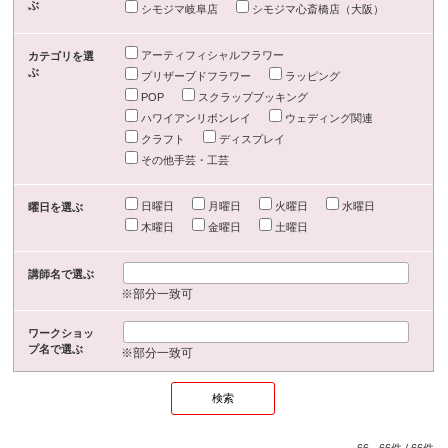
ぶ
シモジマ岐阜店
シモジマ心斎橋店（大阪）
アーティフィシャルフラワー
カテゴリを選
ぶ
プリザーブドフラワー
ラッピング
POP
スクラップブッキング
ハワイアンリボンレイ
ウェディング関連
クラフト
ディスプレイ
その他手芸・工芸
日曜日
月曜日
火曜日
水曜日
曜日を選ぶ
木曜日
金曜日
土曜日
講師名で選ぶ
※部分一致可
ワークショッ
プ名で選ぶ
※部分一致可