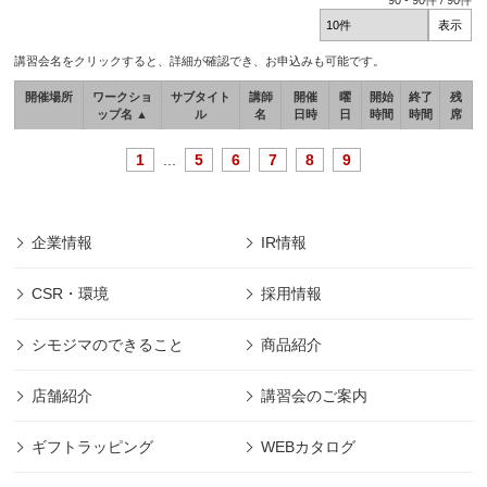
90
-
90
件 /
90
件
講習会名をクリックすると、詳細が確認でき、お申込みも可能です。
開催場所
ワークショ
サブタイト
講師
開催
曜
開始
終了
残
ップ名 ▲
ル
名
日時
日
時間
時間
席
1
...
5
6
7
8
9
企業情報
IR情報
CSR・環境
採用情報
シモジマのできること
商品紹介
店舗紹介
講習会のご案内
ギフトラッピング
WEBカタログ