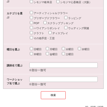
ぶ
シモジマ岐阜店
シモジマ心斎橋店（大阪）
アーティフィシャルフラワー
カテゴリを選
ぶ
プリザーブドフラワー
ラッピング
POP
スクラップブッキング
ハワイアンリボンレイ
ウェディング関連
クラフト
ディスプレイ
その他手芸・工芸
日曜日
月曜日
火曜日
水曜日
曜日を選ぶ
木曜日
金曜日
土曜日
講師名で選ぶ
※部分一致可
ワークショッ
プ名で選ぶ
※部分一致可