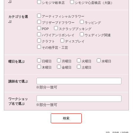
ぶ
シモジマ岐阜店
シモジマ心斎橋店（大阪）
アーティフィシャルフラワー
カテゴリを選
ぶ
プリザーブドフラワー
ラッピング
POP
スクラップブッキング
ハワイアンリボンレイ
ウェディング関連
クラフト
ディスプレイ
その他手芸・工芸
日曜日
月曜日
火曜日
水曜日
曜日を選ぶ
木曜日
金曜日
土曜日
講師名で選ぶ
※部分一致可
ワークショッ
プ名で選ぶ
※部分一致可