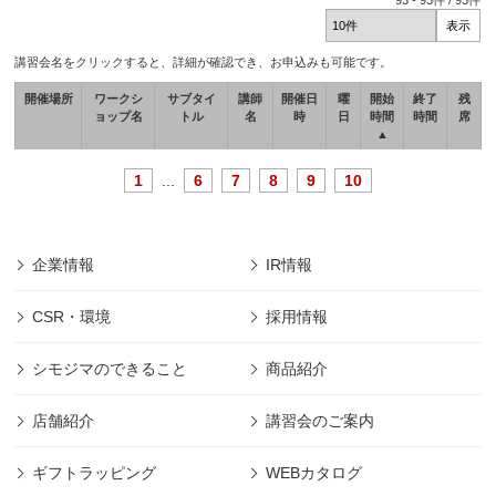
93
-
93
件 /
93
件
講習会名をクリックすると、詳細が確認でき、お申込みも可能です。
開催場所
ワークシ
サブタイ
講師
開催日
曜
開始
終了
残
ョップ名
トル
名
時
日
時間
時間
席
▲
1
...
6
7
8
9
10
企業情報
IR情報
CSR・環境
採用情報
シモジマのできること
商品紹介
店舗紹介
講習会のご案内
ギフトラッピング
WEBカタログ