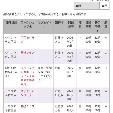
11
-
20
件 /
90
件
講習会名をクリックすると、詳細が確認でき、お申込みも可能です。
開催場所
ワークショ
サブタイト
講師名
開催
曜
開始
終了
残
ップ名
ル
日時
日
時間
時間
席
▲
シモジマ
応用Ⅲクラ
近藤ひ
2026
木
10時
12時
4
名古屋店
ス
とみ
年9月
00分
30分
10日
シモジマ
基礎クラス
近藤ひ
2026
木
10時
12時
3
名古屋店
とみ
年8月
00分
30分
20日
east side
ラッピング
練習・質問
杉崎
2026
金
10時
12時
4
tokyo（東
自習室【ラ
を繰り返し
年9月
30分
30分
京）
ッピング講
上手くなろ
18日
習会受講者
う！
限定】
シモジマ
楽しくリボ
近藤
2026
金
10時
12時
4
名古屋店
ンワーク
ひとみ
年9月
00分
30分
18日
シモジマ
基礎クラス
近藤ひ
2026
金
10時
12時
4
名古屋店
とみ
年9月
00分
30分