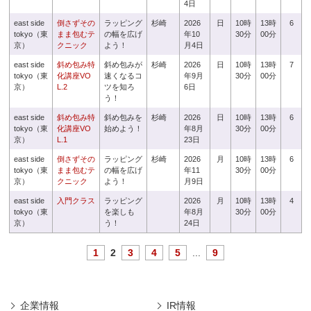
4日
east side
倒さずその
ラッピング
杉崎
2026
日
10時
13時
6
tokyo（東
まま包むテ
の幅を広げ
年10
30分
00分
京）
クニック
よう！
月4日
east side
斜め包み特
斜め包みが
杉崎
2026
日
10時
13時
7
tokyo（東
化講座VO
速くなるコ
年9月
30分
00分
京）
L.2
ツを知ろ
6日
う！
east side
斜め包み特
斜め包みを
杉崎
2026
日
10時
13時
6
tokyo（東
化講座VO
始めよう！
年8月
30分
00分
京）
L.1
23日
east side
倒さずその
ラッピング
杉崎
2026
月
10時
13時
6
tokyo（東
まま包むテ
の幅を広げ
年11
30分
00分
京）
クニック
よう！
月9日
east side
入門クラス
ラッピング
2026
月
10時
13時
4
tokyo（東
を楽しも
年8月
30分
00分
京）
う！
24日
1
2
3
4
5
...
9
企業情報
IR情報