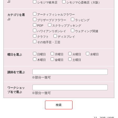
ぶ
シモジマ岐阜店
シモジマ心斎橋店（大阪）
アーティフィシャルフラワー
カテゴリを選
ぶ
プリザーブドフラワー
ラッピング
POP
スクラップブッキング
ハワイアンリボンレイ
ウェディング関連
クラフト
ディスプレイ
その他手芸・工芸
日曜日
月曜日
火曜日
水曜日
曜日を選ぶ
木曜日
金曜日
土曜日
講師名で選ぶ
※部分一致可
ワークショッ
プ名で選ぶ
※部分一致可