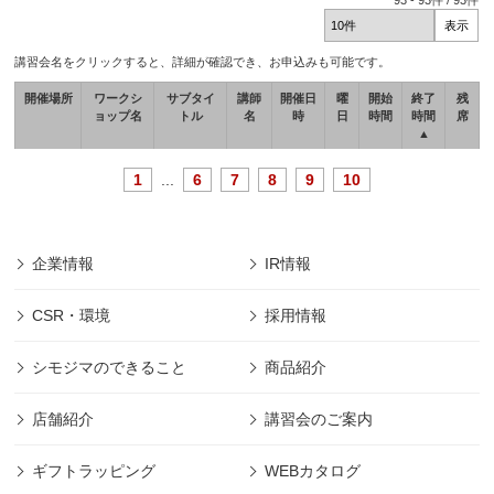
93
-
93
件 /
93
件
講習会名をクリックすると、詳細が確認でき、お申込みも可能です。
開催場所
ワークシ
サブタイ
講師
開催日
曜
開始
終了
残
ョップ名
トル
名
時
日
時間
時間
席
▲
1
...
6
7
8
9
10
企業情報
IR情報
CSR・環境
採用情報
シモジマのできること
商品紹介
店舗紹介
講習会のご案内
ギフトラッピング
WEBカタログ