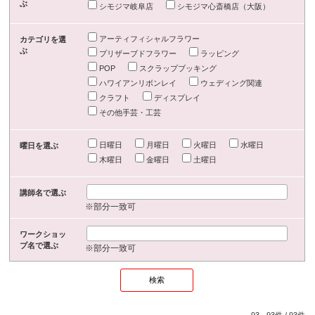
ぶ
シモジマ岐阜店
シモジマ心斎橋店（大阪）
アーティフィシャルフラワー
カテゴリを選
ぶ
プリザーブドフラワー
ラッピング
POP
スクラップブッキング
ハワイアンリボンレイ
ウェディング関連
クラフト
ディスプレイ
その他手芸・工芸
日曜日
月曜日
火曜日
水曜日
曜日を選ぶ
木曜日
金曜日
土曜日
講師名で選ぶ
※部分一致可
ワークショッ
プ名で選ぶ
※部分一致可