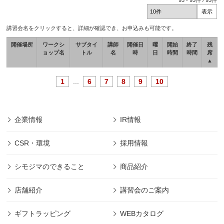
93
-
93
件 /
93
件
講習会名をクリックすると、詳細が確認でき、お申込みも可能です。
開催場所
ワークシ
サブタイ
講師
開催日
曜
開始
終了
残
ョップ名
トル
名
時
日
時間
時間
席
▲
1
...
6
7
8
9
10
企業情報
IR情報
CSR・環境
採用情報
シモジマのできること
商品紹介
店舗紹介
講習会のご案内
ギフトラッピング
WEBカタログ