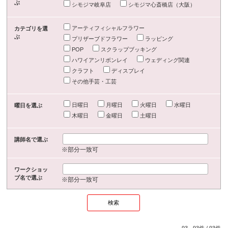
ぶ
シモジマ岐阜店
シモジマ心斎橋店（大阪）
アーティフィシャルフラワー
カテゴリを選
ぶ
プリザーブドフラワー
ラッピング
POP
スクラップブッキング
ハワイアンリボンレイ
ウェディング関連
クラフト
ディスプレイ
その他手芸・工芸
日曜日
月曜日
火曜日
水曜日
曜日を選ぶ
木曜日
金曜日
土曜日
講師名で選ぶ
※部分一致可
ワークショッ
プ名で選ぶ
※部分一致可