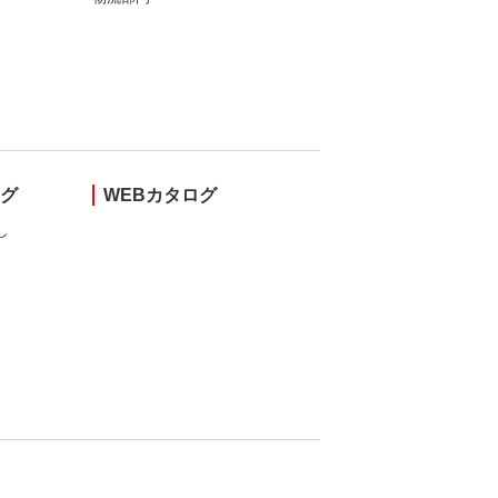
ング
WEBカタログ
し