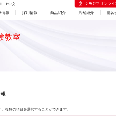
シモジマ オンライ
SH
中文
IR情報
採用情報
商品紹介
店舗紹介
講習
験教室
情報
い。複数の項目を選択することができます。