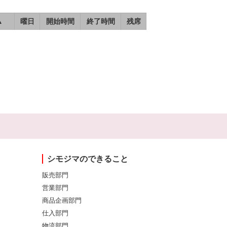
▲
曜日
開始時間
終了時間
残席
シモジマのできること
販売部門
営業部門
商品企画部門
仕入部門
物流部門