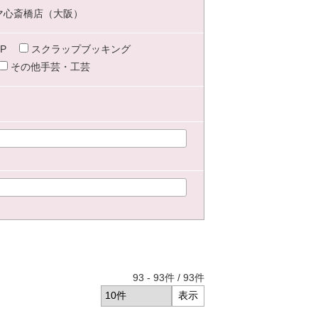
マ心斎橋店（大阪）
P
スクラップブッキング
その他手芸・工芸
93
-
93
件 /
93
件