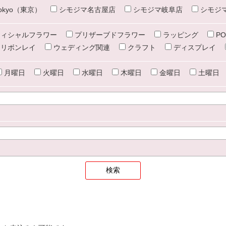
e tokyo（東京）
シモジマ名古屋店
シモジマ岐阜店
シモジ
ィシャルフラワー
プリザーブドフラワー
ラッピング
PO
リボンレイ
ウェディング関連
クラフト
ディスプレイ
月曜日
火曜日
水曜日
木曜日
金曜日
土曜日