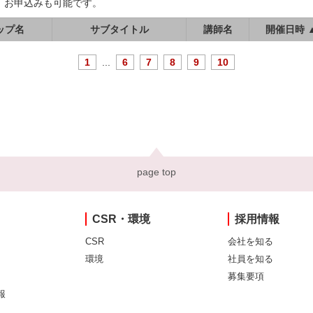
、お申込みも可能です。
ップ名
サブタイトル
講師名
開催日時 
1
...
6
7
8
9
10
page top
CSR・環境
採用情報
CSR
会社を知る
環境
社員を知る
募集要項
報