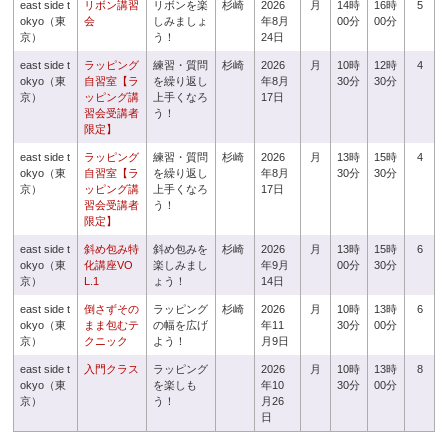
east side t
リボン講習
リボンを楽
杉崎
2026
月
14時
16時
5
okyo（東
会
しみましょ
年8月
00分
00分
京）
う！
24日
east side t
ラッピング
練習・質問
杉崎
2026
月
10時
12時
4
okyo（東
自習室【ラ
を繰り返し
年8月
30分
30分
京）
ッピング講
上手くなろ
17日
習会受講者
う！
限定】
east side t
ラッピング
練習・質問
杉崎
2026
月
13時
15時
4
okyo（東
自習室【ラ
を繰り返し
年8月
30分
30分
京）
ッピング講
上手くなろ
17日
習会受講者
う！
限定】
east side t
斜め包み特
斜め包みを
杉崎
2026
月
13時
15時
6
okyo（東
化講座VO
楽しみまし
年9月
00分
30分
京）
L.1
ょう！
14日
east side t
倒さずその
ラッピング
杉崎
2026
月
10時
13時
6
okyo（東
まま包むテ
の幅を広げ
年11
30分
00分
京）
クニック
よう！
月9日
east side t
入門クラス
ラッピング
2026
月
10時
13時
8
okyo（東
を楽しも
年10
30分
00分
京）
う！
月26
日