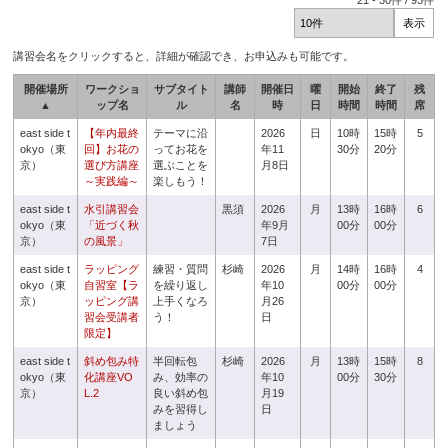
21
-
30
件 /
93
件
講習会名をクリックすると、詳細が確認でき、お申込みも可能です。
開催場所
ワークショ
サブタイト
講師
開催日
曜
開始
終了
残
▲
ップ名
ル
名
時
日
時間
時間
席
east side t
【年内最終
テーマに沿
2026
日
10時
15時
5
okyo（東
回】お花の
ってお花を
年11
30分
20分
京）
選び方講座
選ぶことを
月8日
～実践編～
楽しもう！
east side t
水引講習会
黒須
2026
月
13時
16時
6
okyo（東
「近づく秋
年9月
00分
00分
京）
の風景」
7日
east side t
ラッピング
練習・質問
杉崎
2026
月
14時
16時
4
okyo（東
自習室【ラ
を繰り返し
年10
00分
00分
京）
ッピング講
上手くなろ
月26
習会受講者
う！
日
限定】
east side t
斜め包み特
半回転包
杉崎
2026
月
13時
15時
8
okyo（東
化講座VO
み、効率の
年10
00分
30分
京）
L.2
良い斜め包
月19
みを習得し
日
ましょう