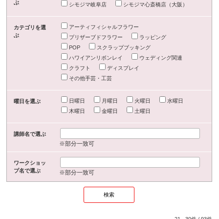
ぶ
シモジマ岐阜店
シモジマ心斎橋店（大阪）
アーティフィシャルフラワー
カテゴリを選
ぶ
プリザーブドフラワー
ラッピング
POP
スクラップブッキング
ハワイアンリボンレイ
ウェディング関連
クラフト
ディスプレイ
その他手芸・工芸
日曜日
月曜日
火曜日
水曜日
曜日を選ぶ
木曜日
金曜日
土曜日
講師名で選ぶ
※部分一致可
ワークショッ
プ名で選ぶ
※部分一致可