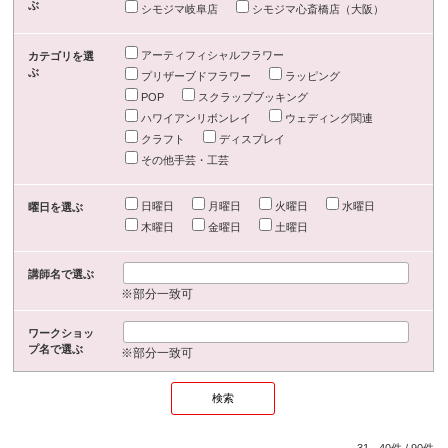
ぶ
シモジマ岐阜店
シモジマ心斎橋店（大阪）
アーティフィシャルフラワー
カテゴリを選
ぶ
プリザーブドフラワー
ラッピング
POP
スクラップブッキング
ハワイアンリボンレイ
ウェディング関連
クラフト
ディスプレイ
その他手芸・工芸
日曜日
月曜日
火曜日
水曜日
曜日を選ぶ
木曜日
金曜日
土曜日
講師名で選ぶ
※部分一致可
ワークショッ
プ名で選ぶ
※部分一致可