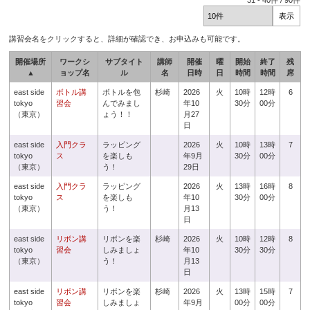
31
-
40
件 /
90
件
講習会名をクリックすると、詳細が確認でき、お申込みも可能です。
開催場所
ワークシ
サブタイト
講師
開催
曜
開始
終了
残
▲
ョップ名
ル
名
日時
日
時間
時間
席
east side
ボトル講
ボトルを包
杉崎
2026
火
10時
12時
6
tokyo
習会
んでみまし
年10
30分
00分
（東京）
ょう！！
月27
日
east side
入門クラ
ラッピング
2026
火
10時
13時
7
tokyo
ス
を楽しも
年9月
30分
00分
（東京）
う！
29日
east side
入門クラ
ラッピング
2026
火
13時
16時
8
tokyo
ス
を楽しも
年10
30分
00分
（東京）
う！
月13
日
east side
リボン講
リボンを楽
杉崎
2026
火
10時
12時
8
tokyo
習会
しみましょ
年10
30分
30分
（東京）
う！
月13
日
east side
リボン講
リボンを楽
杉崎
2026
火
13時
15時
7
tokyo
習会
しみましょ
年9月
00分
00分