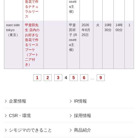
造花で作
osett
るナチュ
a主
ラルリー
催)
ス
east side
甲斐田先
甲斐
2026
火
10時
14時
1
tokyo
生 店内の
田祥
年8月
30分
00分
（東京）
お好きな
子 (R
25日
造花で作
osett
るリース
a主
ブーケ
催)
（ブート
二ア付
き）
1
2
3
4
5
6
...
9
企業情報
IR情報
CSR・環境
採用情報
シモジマのできること
商品紹介