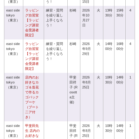
（東京）
う！
15日
east side
ラッピン
練習・質問
杉崎
2026
火
13時
15時
4
tokyo
グ自習室
を繰り返し
年10
30分
30分
（東京）
【ラッピ
上手くなろ
月27
ング講習
う！
日
会受講者
限定】
east side
ラッピン
練習・質問
杉崎
2026
火
14時
16時
4
tokyo
グ自習室
を繰り返し
年9月
00分
00分
（東京）
【ラッピ
上手くなろ
29日
ング講習
う！
会受講者
限定】
east side
店内のお
甲斐
2026
火
10時
14時
1
tokyo
好きなカ
田祥
年8月
30分
00分
（東京）
ゴ＆造花
子 (R
25日
で作るカ
osett
ゴバック
a主
ブーケ
催)
（ブート
二ア付
き）
east side
甲斐田先
甲斐
2026
火
10時
14時
1
tokyo
生 店内の
田祥
年8月
30分
00分
（東京）
お好きな
子 (R
25日