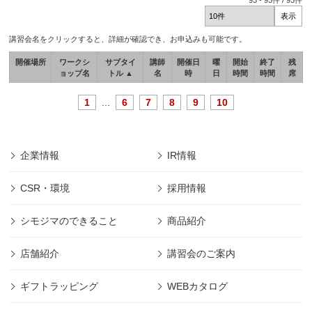
93
-
93
件 /
93
件
講習会名をクリックすると、詳細が確認でき、お申込みも可能です。
開催場所
ワークシ
サブタイ
講師
開催日
曜
開始
終了
残
ョップ名
トル ▲
名
時
日
時間
時間
席
1
...
6
7
8
9
10
企業情報
IR情報
CSR・環境
採用情報
シモジマのできること
商品紹介
店舗紹介
講習会のご案内
ギフトラッピング
WEBカタログ