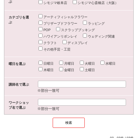
ぶ
シモジマ岐阜店
シモジマ心斎橋店（大阪）
アーティフィシャルフラワー
カテゴリを選
ぶ
プリザーブドフラワー
ラッピング
POP
スクラップブッキング
ハワイアンリボンレイ
ウェディング関連
クラフト
ディスプレイ
その他手芸・工芸
日曜日
月曜日
火曜日
水曜日
曜日を選ぶ
木曜日
金曜日
土曜日
講師名で選ぶ
※部分一致可
ワークショッ
プ名で選ぶ
※部分一致可