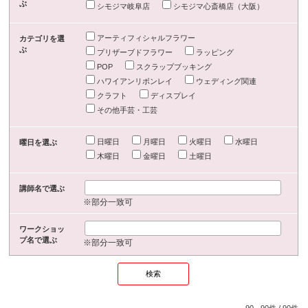
ぶ
シモジマ岐阜店
シモジマ心斎橋店（大阪）
アーティフィシャルフラワー
カテゴリを選
ぶ
プリザーブドフラワー
ラッピング
POP
スクラップブッキング
ハワイアンリボンレイ
ウェディング関連
クラフト
ディスプレイ
その他手芸・工芸
日曜日
月曜日
火曜日
水曜日
曜日を選ぶ
木曜日
金曜日
土曜日
講師名で選ぶ
※部分一致可
ワークショッ
プ名で選ぶ
※部分一致可