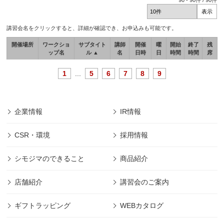
90
-
90
件 /
90
件
講習会名をクリックすると、詳細が確認でき、お申込みも可能です。
開催場所
ワークショ
サブタイト
講師
開催
曜
開始
終了
残
ップ名
ル ▲
名
日時
日
時間
時間
席
1
...
5
6
7
8
9
企業情報
IR情報
CSR・環境
採用情報
シモジマのできること
商品紹介
店舗紹介
講習会のご案内
ギフトラッピング
WEBカタログ