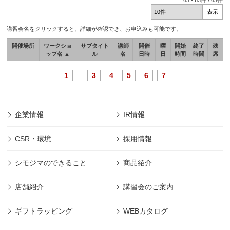
63
-
63
件 /
63
件
講習会名をクリックすると、詳細が確認でき、お申込みも可能です。
開催場所
ワークショ
サブタイト
講師
開催
曜
開始
終了
残
ップ名 ▲
ル
名
日時
日
時間
時間
席
1
...
3
4
5
6
7
企業情報
IR情報
CSR・環境
採用情報
シモジマのできること
商品紹介
店舗紹介
講習会のご案内
ギフトラッピング
WEBカタログ