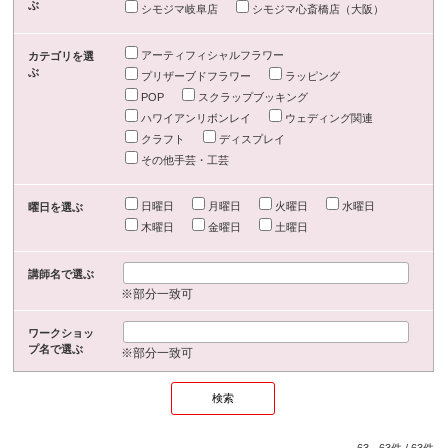
ぶ
シモジマ岐阜店
シモジマ心斎橋店（大阪）
アーティフィシャルフラワー
カテゴリを選
ぶ
プリザーブドフラワー
ラッピング
POP
スクラップブッキング
ハワイアンリボンレイ
ウェディング関連
クラフト
ディスプレイ
その他手芸・工芸
日曜日
月曜日
火曜日
水曜日
曜日を選ぶ
木曜日
金曜日
土曜日
講師名で選ぶ
※部分一致可
ワークショッ
プ名で選ぶ
※部分一致可