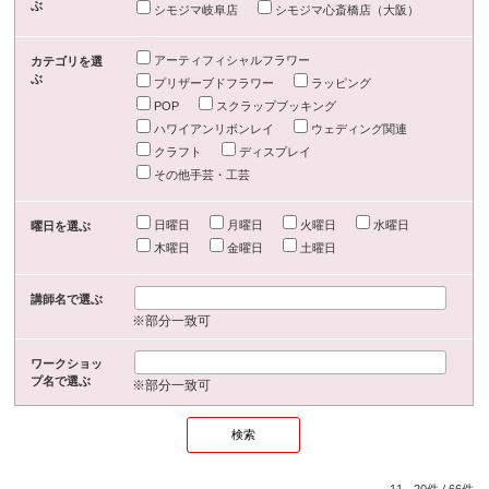
ぶ
シモジマ岐阜店
シモジマ心斎橋店（大阪）
アーティフィシャルフラワー
カテゴリを選
ぶ
プリザーブドフラワー
ラッピング
POP
スクラップブッキング
ハワイアンリボンレイ
ウェディング関連
クラフト
ディスプレイ
その他手芸・工芸
日曜日
月曜日
火曜日
水曜日
曜日を選ぶ
木曜日
金曜日
土曜日
講師名で選ぶ
※部分一致可
ワークショッ
プ名で選ぶ
※部分一致可