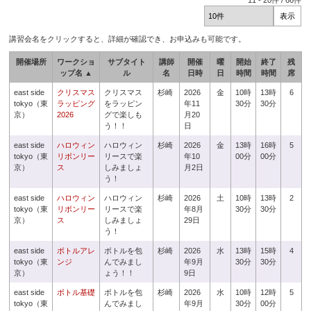
11
-
20
件 /
66
件
講習会名をクリックすると、詳細が確認でき、お申込みも可能です。
開催場所
ワークショ
サブタイト
講師
開催
曜
開始
終了
残
ップ名 ▲
ル
名
日時
日
時間
時間
席
east side
クリスマス
クリスマス
杉崎
2026
金
10時
13時
6
tokyo（東
ラッピング
をラッピン
年11
30分
30分
京）
2026
グで楽しも
月20
う！！
日
east side
ハロウィン
ハロウィン
杉崎
2026
金
13時
16時
5
tokyo（東
リボンリー
リースで楽
年10
00分
00分
京）
ス
しみましょ
月2日
う！
east side
ハロウィン
ハロウィン
杉崎
2026
土
10時
13時
2
tokyo（東
リボンリー
リースで楽
年8月
30分
30分
京）
ス
しみましょ
29日
う！
east side
ボトルアレ
ボトルを包
杉崎
2026
水
13時
15時
4
tokyo（東
ンジ
んでみまし
年9月
30分
30分
京）
ょう！！
9日
east side
ボトル基礎
ボトルを包
杉崎
2026
水
10時
12時
5
tokyo（東
んでみまし
年9月
30分
00分