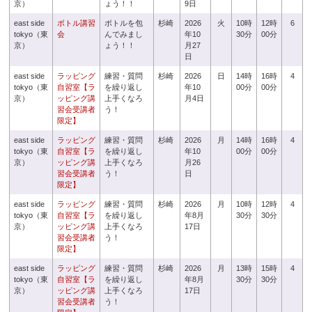
京）
ょう！！
9日
east side
ボトル講習
ボトルを包
杉崎
2026
火
10時
12時
6
tokyo（東
会
んでみまし
年10
30分
00分
京）
ょう！！
月27
日
east side
ラッピング
練習・質問
杉崎
2026
日
14時
16時
4
tokyo（東
自習室【ラ
を繰り返し
年10
00分
00分
京）
ッピング講
上手くなろ
月4日
習会受講者
う！
限定】
east side
ラッピング
練習・質問
杉崎
2026
月
14時
16時
4
tokyo（東
自習室【ラ
を繰り返し
年10
00分
00分
京）
ッピング講
上手くなろ
月26
習会受講者
う！
日
限定】
east side
ラッピング
練習・質問
杉崎
2026
月
10時
12時
4
tokyo（東
自習室【ラ
を繰り返し
年8月
30分
30分
京）
ッピング講
上手くなろ
17日
習会受講者
う！
限定】
east side
ラッピング
練習・質問
杉崎
2026
月
13時
15時
4
tokyo（東
自習室【ラ
を繰り返し
年8月
30分
30分
京）
ッピング講
上手くなろ
17日
習会受講者
う！