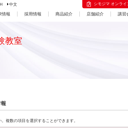
シモジマ オンライ
SH
中文
IR情報
採用情報
商品紹介
店舗紹介
講習
験教室
情報
い。複数の項目を選択することができます。