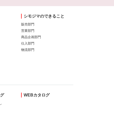
シモジマのできること
販売部門
営業部門
商品企画部門
仕入部門
物流部門
ング
WEBカタログ
し