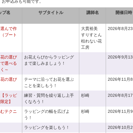
、お申込みも可能です。
ップ名
サブタイトル
講師名
開催日時
を選んで作
大貫裕美
2026年8月2
ケ（ブート
すりすとん
枯れない花
工房
お花の選び
お花えらびからラッピング
2026年9月1
りで選べる
まで楽しみましょう！
つく～
お花の選び
テーマに沿ってお花を選ぶ
2026年11月
～
ことを楽しもう！
室【ラッピ
練習・質問を繰り返し上手
杉崎
2026年8月1
者限定】
くなろう！
包むテクニ
ラッピングの幅を広げよ
杉崎
2026年11月
う！
ラッピングを楽しもう！
2026年10月