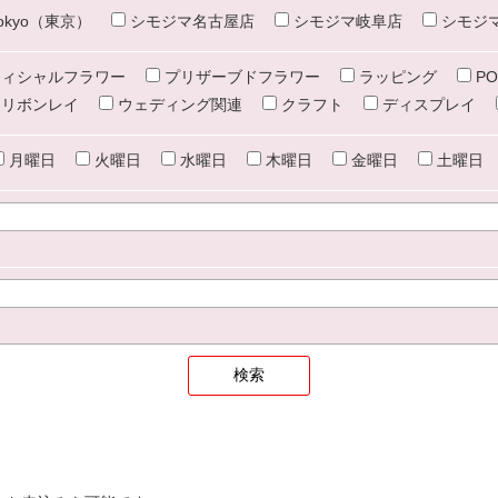
e tokyo（東京）
シモジマ名古屋店
シモジマ岐阜店
シモジ
ィシャルフラワー
プリザーブドフラワー
ラッピング
PO
リボンレイ
ウェディング関連
クラフト
ディスプレイ
月曜日
火曜日
水曜日
木曜日
金曜日
土曜日