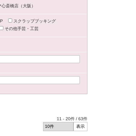
マ心斎橋店（大阪）
P
スクラップブッキング
その他手芸・工芸
11
-
20
件 /
63
件