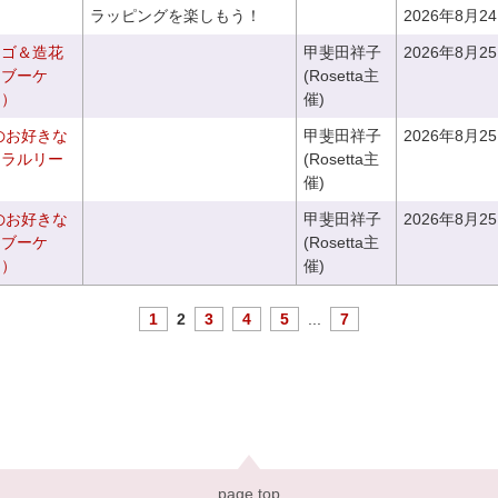
ラッピングを楽しもう！
2026年8月2
カゴ＆造花
甲斐田祥子
2026年8月2
クブーケ
(Rosetta主
き）
催)
のお好きな
甲斐田祥子
2026年8月2
ュラルリー
(Rosetta主
催)
のお好きな
甲斐田祥子
2026年8月2
スブーケ
(Rosetta主
き）
催)
1
2
3
4
5
...
7
page top