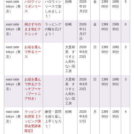
east side
ハロウィン
ハロウィン
杉崎
2026
金
13時
16時
5
tokyo（東
リボンリー
リースで楽
年10
00分
00分
京）
ス
しみましょ
月2日
う！
east side
倒さずその
ラッピング
杉崎
2026
金
13時
15時
6
tokyo（東
まま包むテ
の幅を広げ
年11
00分
30分
京）
クニック
よう！
月27
日
east side
お花を選ん
大貫裕
2026
日
13時
16時
3
tokyo（東
で作るリー
美 す
年8月
30分
30分
京）
ス
りすと
23日
ん枯れ
ない花
工房
east side
お花を選ん
大貫裕
2026
日
13時
16時
3
tokyo（東
で作るクラ
美 す
年8月
30分
30分
京）
ッチブーケ
りすと
23日
（ブートニ
ん枯れ
ア付き）
ない花
工房
east side
ラッピング
練習・質問
杉崎
2026
月
13時
15時
4
tokyo（東
自習室【ラ
を繰り返し
年8月
30分
30分
京）
ッピング講
上手くなろ
17日
習会受講者
う！
限定】