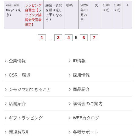
east side
ラッピング
練習・質問
杉崎
2026
火
13時
15時
4
tokyo（東
自習室【ラ
を繰り返し
年10
30分
30分
京）
ッピング講
上手くなろ
月27
習会受講者
う！
日
限定】
1
...
3
4
5
6
7
企業情報
IR情報
CSR・環境
採用情報
シモジマのできること
商品紹介
店舗紹介
講習会のご案内
ギフトラッピング
WEBカタログ
新規お取引
各種サポート