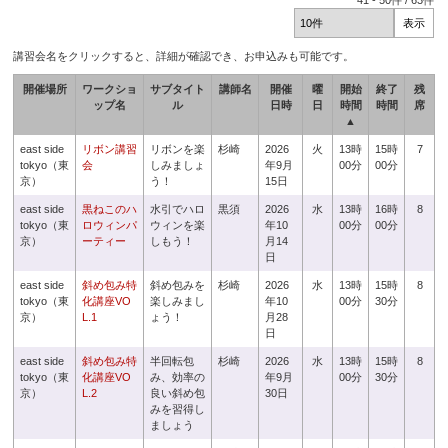
41
-
50
件 /
63
件
講習会名をクリックすると、詳細が確認でき、お申込みも可能です。
開催場所
ワークショ
サブタイト
講師名
開催
曜
開始
終了
残
ップ名
ル
日時
日
時間
時間
席
▲
east side
リボン講習
リボンを楽
杉崎
2026
火
13時
15時
7
tokyo（東
会
しみましょ
年9月
00分
00分
京）
う！
15日
east side
黒ねこのハ
水引でハロ
黒須
2026
水
13時
16時
8
tokyo（東
ロウィンパ
ウィンを楽
年10
00分
00分
京）
ーティー
しもう！
月14
日
east side
斜め包み特
斜め包みを
杉崎
2026
水
13時
15時
8
tokyo（東
化講座VO
楽しみまし
年10
00分
30分
京）
L.1
ょう！
月28
日
east side
斜め包み特
半回転包
杉崎
2026
水
13時
15時
8
tokyo（東
化講座VO
み、効率の
年9月
00分
30分
京）
L.2
良い斜め包
30日
みを習得し
ましょう