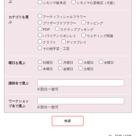
ぶ
シモジマ岐阜店
シモジマ心斎橋店（大阪）
アーティフィシャルフラワー
カテゴリを選
ぶ
プリザーブドフラワー
ラッピング
POP
スクラップブッキング
ハワイアンリボンレイ
ウェディング関連
クラフト
ディスプレイ
その他手芸・工芸
日曜日
月曜日
火曜日
水曜日
曜日を選ぶ
木曜日
金曜日
土曜日
講師名で選ぶ
※部分一致可
ワークショッ
プ名で選ぶ
※部分一致可