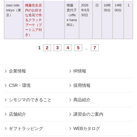
east side
権藤先生店
権藤
2026
日
10時
14時
1
tokyo（東
内のお好き
貴代子
年8月
30分
00分
京）
な造花で作
（offic
30日
るクラッチ
e hana
ブーケ（ブ
801）
ートニア付
き）
1
2
3
4
5
...
7
企業情報
IR情報
CSR・環境
採用情報
シモジマのできること
商品紹介
店舗紹介
講習会のご案内
ギフトラッピング
WEBカタログ