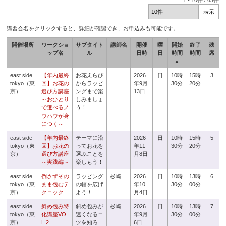
1
-
10
件 /
63
件
講習会名をクリックすると、詳細が確認でき、お申込みも可能です。
開催場所
ワークショ
サブタイト
講師名
開催
曜
開始
終了
残
ップ名
ル
日時
日
時間
時間
席
▲
east side
【年内最終
お花えらび
2026
日
10時
15時
3
tokyo（東
回】お花の
からラッピ
年9月
30分
20分
京）
選び方講座
ングまで楽
13日
～おひとり
しみましょ
で選べるノ
う！
ウハウが身
につく～
east side
【年内最終
テーマに沿
2026
日
10時
15時
5
tokyo（東
回】お花の
ってお花を
年11
30分
20分
京）
選び方講座
選ぶことを
月8日
～実践編～
楽しもう！
east side
倒さずその
ラッピング
杉崎
2026
日
10時
13時
6
tokyo（東
まま包むテ
の幅を広げ
年10
30分
00分
京）
クニック
よう！
月4日
east side
斜め包み特
斜め包みが
杉崎
2026
日
10時
13時
7
tokyo（東
化講座VO
速くなるコ
年9月
30分
00分
京）
L.2
ツを知ろ
6日