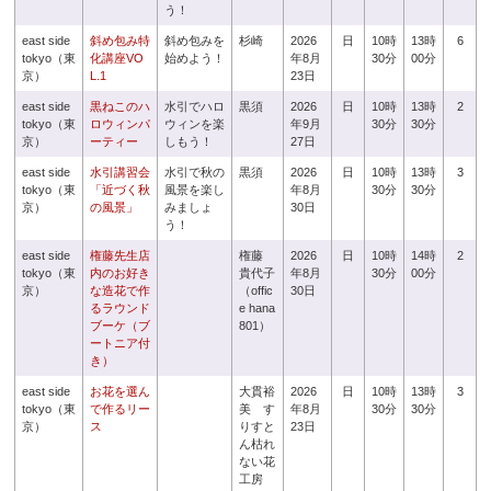
う！
east side
斜め包み特
斜め包みを
杉崎
2026
日
10時
13時
6
tokyo（東
化講座VO
始めよう！
年8月
30分
00分
京）
L.1
23日
east side
黒ねこのハ
水引でハロ
黒須
2026
日
10時
13時
2
tokyo（東
ロウィンパ
ウィンを楽
年9月
30分
30分
京）
ーティー
しもう！
27日
east side
水引講習会
水引で秋の
黒須
2026
日
10時
13時
3
tokyo（東
「近づく秋
風景を楽し
年8月
30分
30分
京）
の風景」
みましょ
30日
う！
east side
権藤先生店
権藤
2026
日
10時
14時
2
tokyo（東
内のお好き
貴代子
年8月
30分
00分
京）
な造花で作
（offic
30日
るラウンド
e hana
ブーケ（ブ
801）
ートニア付
き）
east side
お花を選ん
大貫裕
2026
日
10時
13時
3
tokyo（東
で作るリー
美 す
年8月
30分
30分
京）
ス
りすと
23日
ん枯れ
ない花
工房