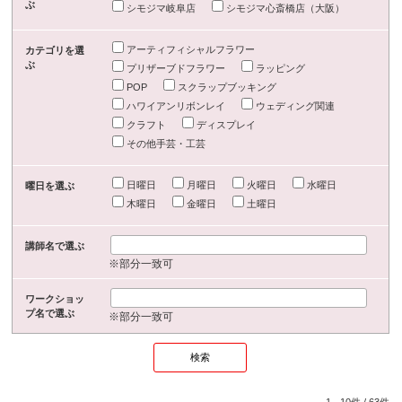
ぶ
シモジマ岐阜店
シモジマ心斎橋店（大阪）
アーティフィシャルフラワー
カテゴリを選
ぶ
プリザーブドフラワー
ラッピング
POP
スクラップブッキング
ハワイアンリボンレイ
ウェディング関連
クラフト
ディスプレイ
その他手芸・工芸
日曜日
月曜日
火曜日
水曜日
曜日を選ぶ
木曜日
金曜日
土曜日
講師名で選ぶ
※部分一致可
ワークショッ
プ名で選ぶ
※部分一致可