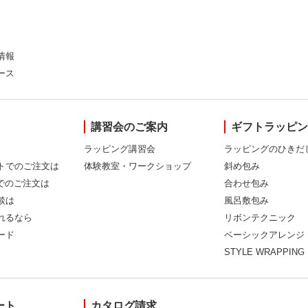
情報
ース
講習会のご案内
ギフトラッピ
ラッピング講習会
ラッピングのひきだ
トでのご注文は
体験教室・ワークショップ
斜め包み
Xでのご注文は
合わせ包み
談は
風呂敷包み
れるなら
リボンテクニック
ード
ベーシックアレンジ
STYLE WRAPPING
ート
カタログ請求