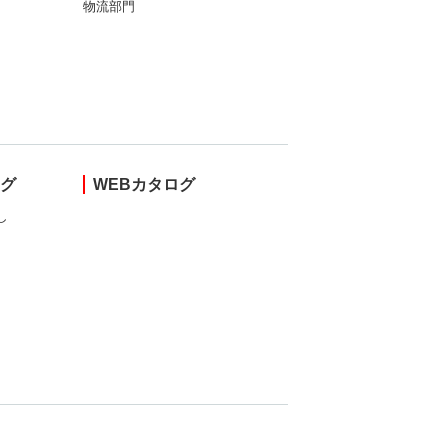
物流部門
ング
WEBカタログ
し