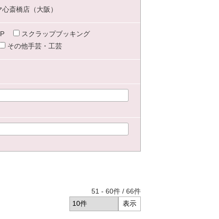
マ心斎橋店（大阪）
P
スクラップブッキング
その他手芸・工芸
51
-
60
件 /
66
件