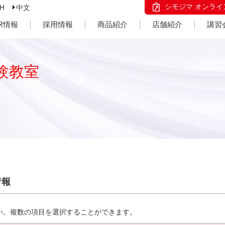
シモジマ オンライ
SH
中文
IR情報
採用情報
商品紹介
店舗紹介
講習
験教室
情報
い。複数の項目を選択することができます。