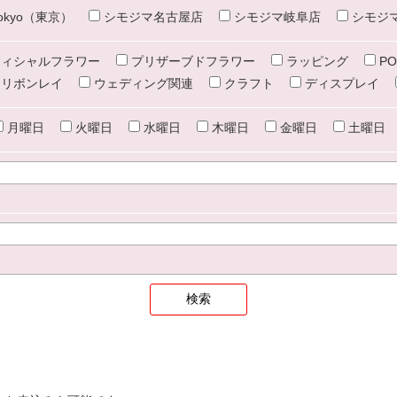
e tokyo（東京）
シモジマ名古屋店
シモジマ岐阜店
シモジ
ィシャルフラワー
プリザーブドフラワー
ラッピング
PO
リボンレイ
ウェディング関連
クラフト
ディスプレイ
月曜日
火曜日
水曜日
木曜日
金曜日
土曜日