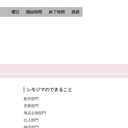
曜日
開始時間
終了時間
残席
シモジマのできること
販売部門
営業部門
商品企画部門
仕入部門
物流部門