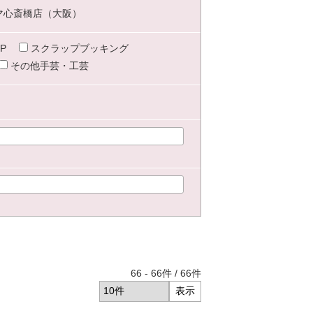
マ心斎橋店（大阪）
P
スクラップブッキング
その他手芸・工芸
66
-
66
件 /
66
件