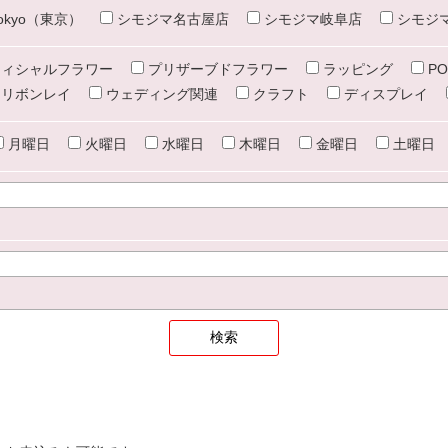
e tokyo（東京）
シモジマ名古屋店
シモジマ岐阜店
シモジ
ィシャルフラワー
プリザーブドフラワー
ラッピング
PO
リボンレイ
ウェディング関連
クラフト
ディスプレイ
月曜日
火曜日
水曜日
木曜日
金曜日
土曜日