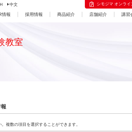
シモジマ オンライ
SH
中文
IR情報
採用情報
商品紹介
店舗紹介
講習
験教室
情報
い。複数の項目を選択することができます。