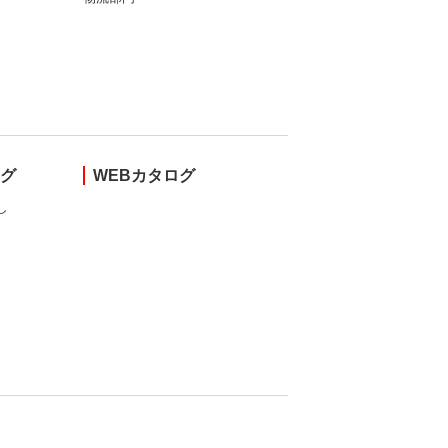
ング
WEBカタログ
し