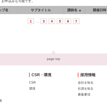
、お申込みも可能です。
ップ名
サブタイトル
講師名 ▲
開催日時
1
...
3
4
5
6
7
page top
CSR・環境
採用情報
CSR
会社を知る
環境
社員を知る
募集要項
報