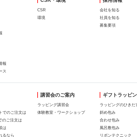
CSR・環境
採用情報
CSR
会社を知る
環境
社員を知る
募集要項
報
情報
ース
講習会のご案内
ギフトラッピ
ラッピング講習会
ラッピングのひきだ
トでのご注文は
体験教室・ワークショップ
斜め包み
Xでのご注文は
合わせ包み
談は
風呂敷包み
れるなら
リボンテクニック