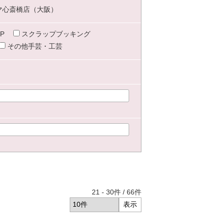
マ心斎橋店（大阪）
P
スクラップブッキング
その他手芸・工芸
21
-
30
件 /
66
件