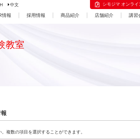
シモジマ オンライ
SH
中文
IR情報
採用情報
商品紹介
店舗紹介
講習
験教室
情報
い。複数の項目を選択することができます。