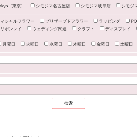
e tokyo（東京）
シモジマ名古屋店
シモジマ岐阜店
シモジ
ィシャルフラワー
プリザーブドフラワー
ラッピング
PO
リボンレイ
ウェディング関連
クラフト
ディスプレイ
月曜日
火曜日
水曜日
木曜日
金曜日
土曜日