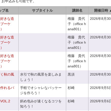
、お申込みも可能です。
ップ名
サブタイトル
講師名
開催日時 
お好きな造
権藤 貴代
2026年8月3
チブーケ
子（office h
き）
ana801）
お好きな造
権藤 貴代
2026年8月3
ドブーケ
子（office h
き）
ana801）
お好きな造
権藤 貴代
2026年8月3
ドブーケ
子（office h
き）
ana801）
づく秋の風
水引で秋の風景を楽しみま
黒須
2026年8月3
しょう！
で作れるパ
手軽でオシャレなパッケー
杉崎
2026年9月5
ジを作ろう！
OL.2
斜め包みが速くなるコツを
杉崎
2026年9月6
知ろう！