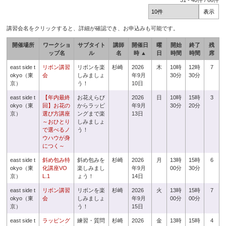
31
-
40
件 /
66
件
講習会名をクリックすると、詳細が確認でき、お申込みも可能です。
開催場所
ワークショ
サブタイト
講師
開催日
曜
開始
終了
残
ップ名
ル
名
時 ▲
日
時間
時間
席
east side t
リボン講習
リボンを楽
杉崎
2026
木
10時
12時
7
okyo（東
会
しみましょ
年9月
30分
30分
京）
う！
10日
east side t
【年内最終
お花えらび
2026
日
10時
15時
3
okyo（東
回】お花の
からラッピ
年9月
30分
20分
京）
選び方講座
ングまで楽
13日
～おひとり
しみましょ
で選べるノ
う！
ウハウが身
につく～
east side t
斜め包み特
斜め包みを
杉崎
2026
月
13時
15時
6
okyo（東
化講座VO
楽しみまし
年9月
00分
30分
京）
L.1
ょう！
14日
east side t
リボン講習
リボンを楽
杉崎
2026
火
13時
15時
7
okyo（東
会
しみましょ
年9月
00分
00分
京）
う！
15日
east side t
ラッピング
練習・質問
杉崎
2026
金
13時
15時
4