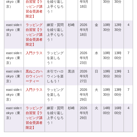
okyo（東
自習室【ラ
を繰り返し
年9月
30分
30分
京）
ッピング講
上手くなろ
18日
習会受講者
う！
限定】
east side t
ラッピング
練習・質問
杉崎
2026
金
10時
12時
4
okyo（東
自習室【ラ
を繰り返し
年9月
30分
30分
京）
ッピング講
上手くなろ
18日
習会受講者
う！
限定】
east side t
入門クラス
ラッピング
2026
水
10時
13時
7
okyo（東
を楽しも
年9月
30分
00分
京）
う！
23日
east side t
黒ねこのハ
水引でハロ
黒須
2026
日
10時
13時
1
okyo（東
ロウィンパ
ウィンを楽
年9月
30分
30分
京）
ーティー
しもう！
27日
east side t
入門クラス
ラッピング
2026
火
10時
13時
7
okyo（東
を楽しも
年9月
30分
00分
京）
う！
29日
east side t
ラッピング
練習・質問
杉崎
2026
火
14時
16時
4
okyo（東
自習室【ラ
を繰り返し
年9月
00分
00分
京）
ッピング講
上手くなろ
29日
習会受講者
う！
限定】