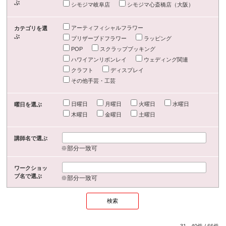
ぶ
シモジマ岐阜店
シモジマ心斎橋店（大阪）
アーティフィシャルフラワー
カテゴリを選
ぶ
プリザーブドフラワー
ラッピング
POP
スクラップブッキング
ハワイアンリボンレイ
ウェディング関連
クラフト
ディスプレイ
その他手芸・工芸
日曜日
月曜日
火曜日
水曜日
曜日を選ぶ
木曜日
金曜日
土曜日
講師名で選ぶ
※部分一致可
ワークショッ
プ名で選ぶ
※部分一致可