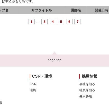
、お申込みも可能です。
ップ名
サブタイトル
講師名
開催日時
1
...
3
4
5
6
7
page top
CSR・環境
採用情報
CSR
会社を知る
環境
社員を知る
募集要項
報