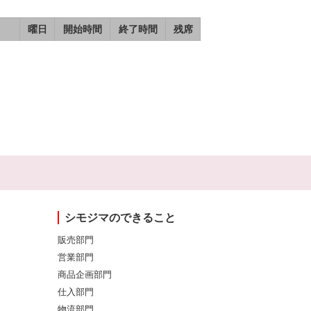
曜日
開始時間
終了時間
残席
シモジマのできること
販売部門
営業部門
商品企画部門
仕入部門
物流部門