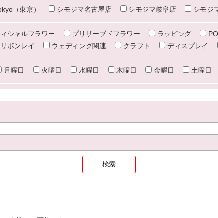
e tokyo（東京）
シモジマ名古屋店
シモジマ岐阜店
シモジ
ィシャルフラワー
プリザーブドフラワー
ラッピング
PO
リボンレイ
ウェディング関連
クラフト
ディスプレイ
月曜日
火曜日
水曜日
木曜日
金曜日
土曜日