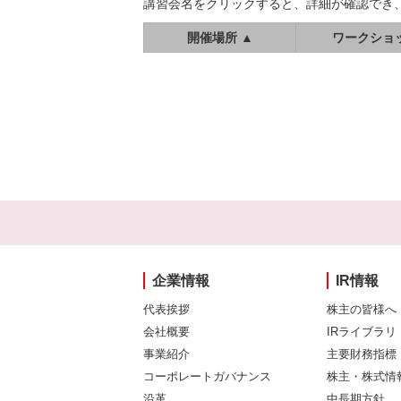
講習会名をクリックすると、詳細が確認でき
開催場所 ▲
ワークショ
企業情報
IR情報
代表挨拶
株主の皆様へ
会社概要
IRライブラリ
事業紹介
主要財務指標
コーポレートガバナンス
株主・株式情
沿革
中長期方針