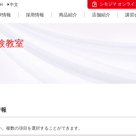
シモジマ オンライ
SH
中文
IR情報
採用情報
商品紹介
店舗紹介
講習
験教室
情報
い。複数の項目を選択することができます。