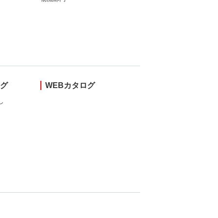
ング
WEBカタログ
し