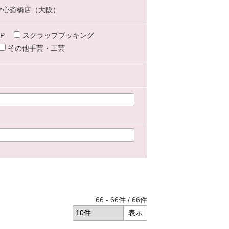
マ心斎橋店（大阪）
P
スクラップブッキング
その他手芸・工芸
66
-
66
件 /
66
件