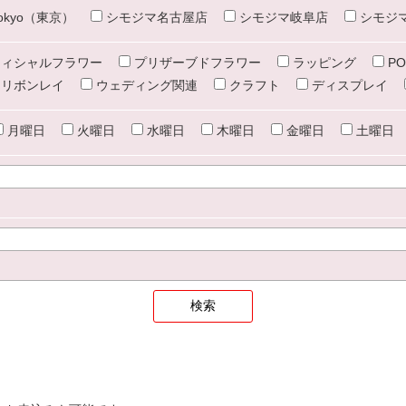
e tokyo（東京）
シモジマ名古屋店
シモジマ岐阜店
シモジ
ィシャルフラワー
プリザーブドフラワー
ラッピング
PO
リボンレイ
ウェディング関連
クラフト
ディスプレイ
月曜日
火曜日
水曜日
木曜日
金曜日
土曜日