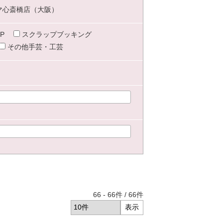
マ心斎橋店（大阪）
P
スクラップブッキング
その他手芸・工芸
66
-
66
件 /
66
件