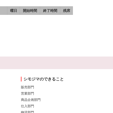
曜日
開始時間
終了時間
残席
シモジマのできること
販売部門
営業部門
商品企画部門
仕入部門
物流部門