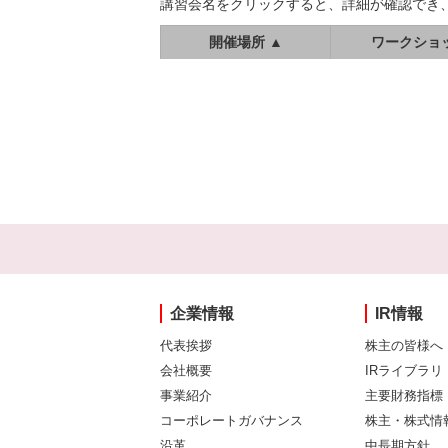
講習会名をクリックすると、詳細が確認でき
開催場所 ▲
ワークショ
企業情報
IR情報
代表挨拶
株主の皆様へ
会社概要
IRライブラリ
事業紹介
主要財務指標
コーポレートガバナンス
株主・株式情
沿革
中長期方針