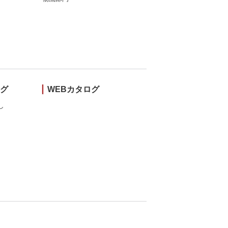
ング
WEBカタログ
し