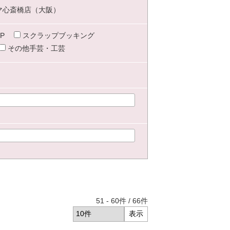
マ心斎橋店（大阪）
P
スクラップブッキング
その他手芸・工芸
51
-
60
件 /
66
件