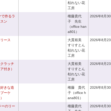
枯れない花
工房
クで作るラ
権藤貴代
2026年8月3
ッスン
子 先生
（office han
a801）
るリース
大貫裕美
2026年8月2
すりすとん
枯れない花
工房
るクラッチ
大貫裕美
2026年8月2
ニア付き）
すりすとん
枯れない花
工房
お好きな造
権藤 貴代
2026年8月3
ドブーケ
子（office h
き）
ana801）
ラーのリー
権藤貴代
2026年8月3