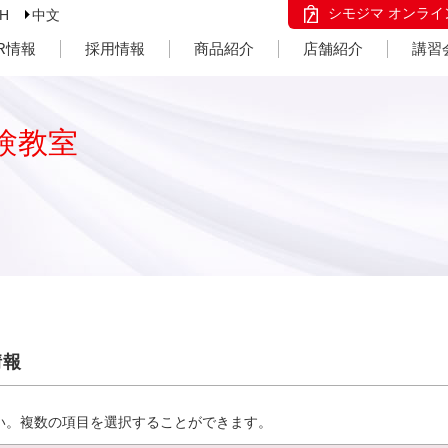
シモジマ オンライ
SH
中文
IR情報
採用情報
商品紹介
店舗紹介
講習
験教室
情報
い。複数の項目を選択することができます。