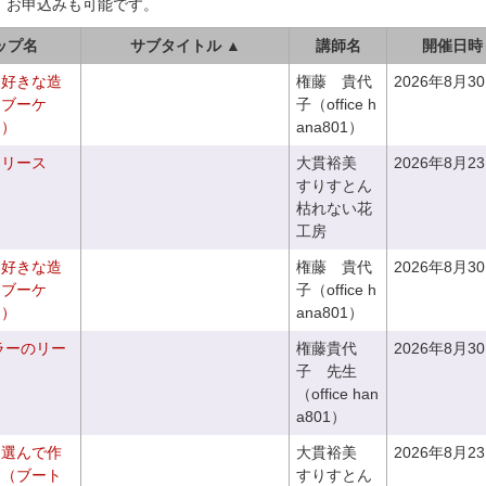
、お申込みも可能です。
ップ名
サブタイトル ▲
講師名
開催日時
お好きな造
権藤 貴代
2026年8月3
ドブーケ
子（office h
き）
ana801）
るリース
大貫裕美
2026年8月2
すりすとん
枯れない花
工房
お好きな造
権藤 貴代
2026年8月3
チブーケ
子（office h
き）
ana801）
ラーのリー
権藤貴代
2026年8月3
子 先生
（office han
a801）
を選んで作
大貫裕美
2026年8月2
ケ（ブート
すりすとん