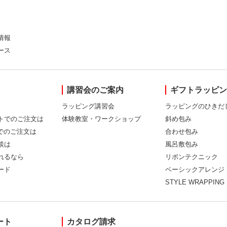
情報
ース
講習会のご案内
ギフトラッピ
ラッピング講習会
ラッピングのひきだ
トでのご注文は
体験教室・ワークショップ
斜め包み
Xでのご注文は
合わせ包み
談は
風呂敷包み
れるなら
リボンテクニック
ード
ベーシックアレンジ
STYLE WRAPPING
ート
カタログ請求