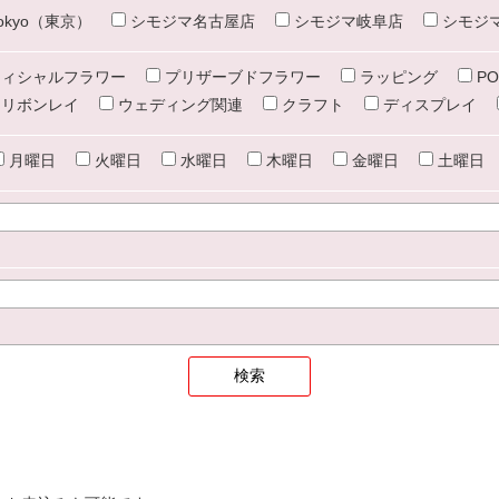
e tokyo（東京）
シモジマ名古屋店
シモジマ岐阜店
シモジ
ィシャルフラワー
プリザーブドフラワー
ラッピング
PO
リボンレイ
ウェディング関連
クラフト
ディスプレイ
月曜日
火曜日
水曜日
木曜日
金曜日
土曜日