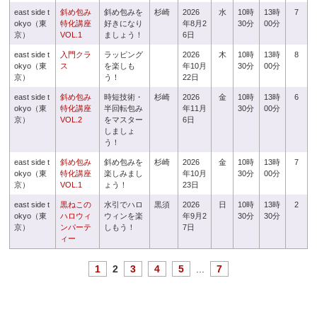
east side t
斜め包み
斜め包みを
杉崎
2026
水
10時
13時
7
okyo（東
特化講座
好きになり
年8月2
30分
00分
京）
VOL.1
ましょう！
6日
east side t
入門クラ
ラッピング
2026
木
10時
13時
8
okyo（東
ス
を楽しも
年10月
30分
00分
京）
う！
22日
east side t
斜め包み
時短技術・
杉崎
2026
金
10時
13時
6
okyo（東
特化講座
半回転包み
年11月
30分
00分
京）
VOL.2
をマスター
6日
しましょ
う！
east side t
斜め包み
斜め包みを
杉崎
2026
金
10時
13時
7
okyo（東
特化講座
楽しみまし
年10月
30分
00分
京）
VOL.1
ょう！
23日
east side t
黒ねこの
水引でハロ
黒須
2026
日
10時
13時
2
okyo（東
ハロウィ
ウィンを楽
年9月2
30分
30分
京）
ンパーテ
しもう！
7日
ィー
1
2
3
4
5
...
7