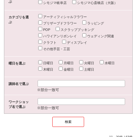
ぶ
シモジマ岐阜店
シモジマ心斎橋店（大阪）
アーティフィシャルフラワー
カテゴリを選
ぶ
プリザーブドフラワー
ラッピング
POP
スクラップブッキング
ハワイアンリボンレイ
ウェディング関連
クラフト
ディスプレイ
その他手芸・工芸
日曜日
月曜日
火曜日
水曜日
曜日を選ぶ
木曜日
金曜日
土曜日
講師名で選ぶ
※部分一致可
ワークショッ
プ名で選ぶ
※部分一致可