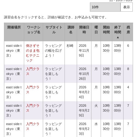
11
-
20
件 /
63
件
講習会名をクリックすると、詳細が確認でき、お申込みも可能です。
開催場所
ワークシ
サブタイト
講師
開催日
曜
開始
終了
残
ョップ名
ル
名
時
日
時間
時間
席
▲
east side t
倒さずそ
ラッピング
杉崎
2026
月
10時
13時
6
okyo（東
のまま包
の幅を広げ
年11月
30分
00分
京）
むテクニ
よう！
9日
ック
east side t
入門クラ
ラッピング
2026
月
10時
13時
8
okyo（東
ス
を楽しも
年10月
30分
00分
京）
う！
26日
east side t
入門クラ
ラッピング
2026
月
10時
13時
4
okyo（東
ス
を楽しも
年8月2
30分
00分
京）
う！
4日
east side t
入門クラ
ラッピング
2026
火
10時
13時
7
okyo（東
ス
を楽しも
年9月2
30分
00分
京）
う！
9日
east side t
入門クラ
ラッピング
2026
水
10時
13時
7
okyo（東
ス
を楽しも
年9月2
30分
00分
京）
う！
3日