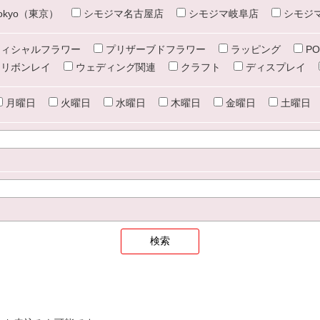
e tokyo（東京）
シモジマ名古屋店
シモジマ岐阜店
シモジ
ィシャルフラワー
プリザーブドフラワー
ラッピング
PO
リボンレイ
ウェディング関連
クラフト
ディスプレイ
月曜日
火曜日
水曜日
木曜日
金曜日
土曜日