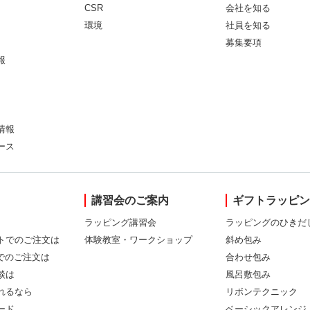
CSR
会社を知る
環境
社員を知る
募集要項
報
情報
ース
講習会のご案内
ギフトラッピ
ラッピング講習会
ラッピングのひきだ
トでのご注文は
体験教室・ワークショップ
斜め包み
Xでのご注文は
合わせ包み
談は
風呂敷包み
れるなら
リボンテクニック
ード
ベーシックアレンジ