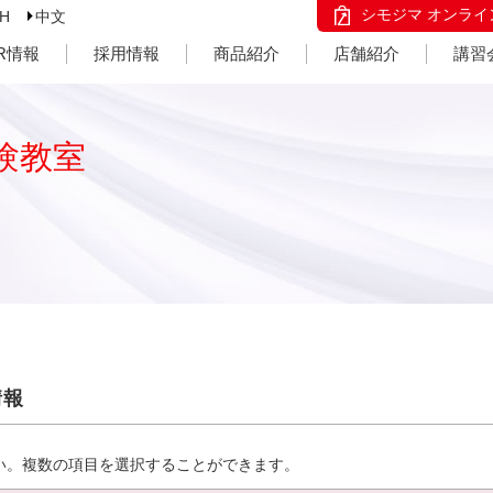
シモジマ オンライ
SH
中文
IR情報
採用情報
商品紹介
店舗紹介
講習
験教室
情報
い。複数の項目を選択することができます。