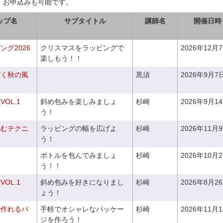
、お申込みも可能です。
ップ名
サブタイトル
講師名
開催日時
グ2026
クリスマスをラッピングで
2026年12月
楽しもう！！
づく秋の風
黒須
2026年9月7
OL.1
斜め包みを楽しみましょ
杉崎
2026年9月1
う！
包むテクニ
ラッピングの幅を広げよ
杉崎
2026年11月
う！
ボトルを包んでみましょ
杉崎
2026年10月
う！！
OL.1
斜め包みを好きになりまし
杉崎
2026年8月2
ょう！
で作れるパ
手軽でオシャレなパッケー
杉崎
2026年11月
ジを作ろう！