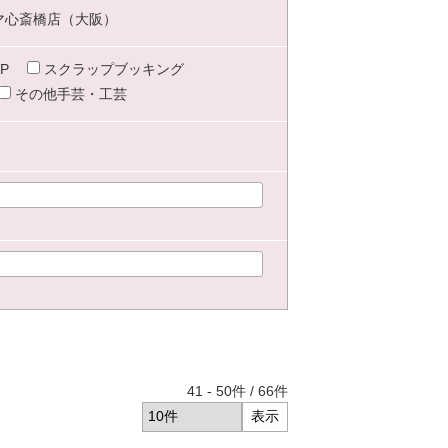
マ心斎橋店（大阪）
P
スクラップブッキング
その他手芸・工芸
41
-
50
件 /
66
件