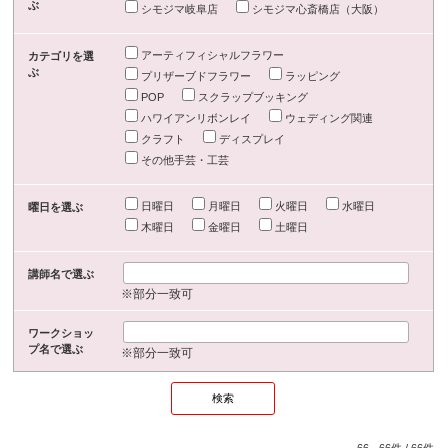
ぶ
シモジマ岐阜店
シモジマ心斎橋店（大阪）
アーティフィシャルフラワー
カテゴリを選
ぶ
プリザーブドフラワー
ラッピング
POP
スクラップブッキング
ハワイアンリボンレイ
ウェディング関連
クラフト
ディスプレイ
その他手芸・工芸
日曜日
月曜日
火曜日
水曜日
曜日を選ぶ
木曜日
金曜日
土曜日
講師名で選ぶ
※部分一致可
ワークショッ
プ名で選ぶ
※部分一致可