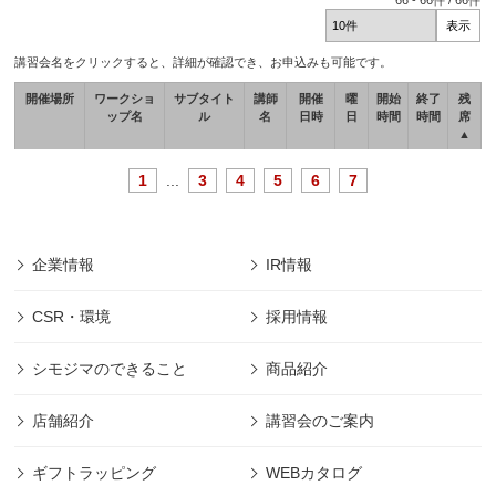
66
-
66
件 /
66
件
講習会名をクリックすると、詳細が確認でき、お申込みも可能です。
開催場所
ワークショ
サブタイト
講師
開催
曜
開始
終了
残
ップ名
ル
名
日時
日
時間
時間
席
▲
1
...
3
4
5
6
7
企業情報
IR情報
CSR・環境
採用情報
シモジマのできること
商品紹介
店舗紹介
講習会のご案内
ギフトラッピング
WEBカタログ