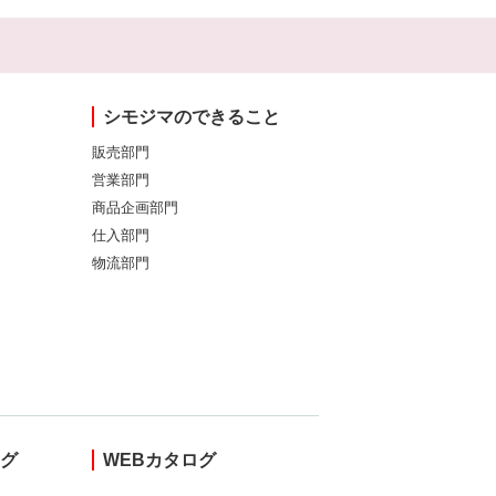
シモジマのできること
販売部門
営業部門
商品企画部門
仕入部門
物流部門
ング
WEBカタログ
し