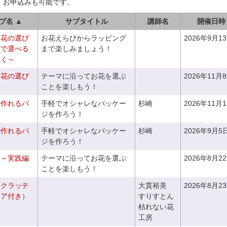
、お申込みも可能です。
プ名 ▲
サブタイトル
講師名
開催日時
お花の選び
お花えらびからラッピング
2026年9月1
りで選べる
まで楽しみましょう！
つく～
お花の選び
テーマに沿ってお花を選ぶ
2026年11月
～
ことを楽しもう！
で作れるパ
手軽でオシャレなパッケー
杉崎
2026年11月
ジを作ろう！
で作れるパ
手軽でオシャレなパッケー
杉崎
2026年9月5
ジを作ろう！
座～実践編
テーマに沿ってお花を選ぶ
2026年8月2
ことを楽しもう！
るクラッチ
大貫裕美
2026年8月2
ニア付き）
すりすとん
枯れない花
工房