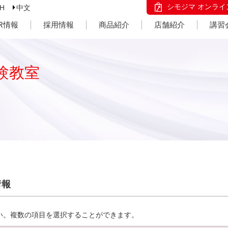
シモジマ オンライ
SH
中文
IR情報
採用情報
商品紹介
店舗紹介
講習
験教室
情報
い。複数の項目を選択することができます。