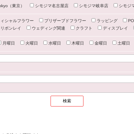
e tokyo（東京）
シモジマ名古屋店
シモジマ岐阜店
シモジ
ィシャルフラワー
プリザーブドフラワー
ラッピング
PO
リボンレイ
ウェディング関連
クラフト
ディスプレイ
月曜日
火曜日
水曜日
木曜日
金曜日
土曜日