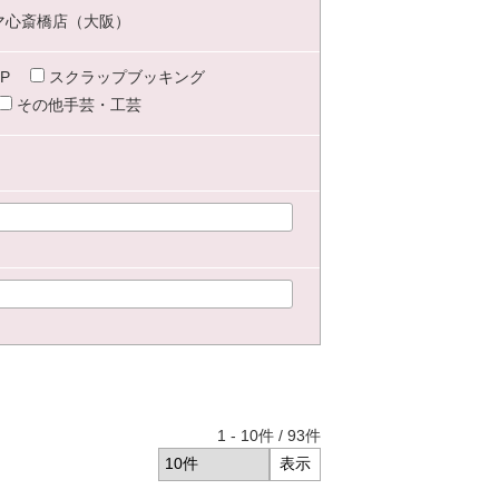
マ心斎橋店（大阪）
P
スクラップブッキング
その他手芸・工芸
1
-
10
件 /
93
件