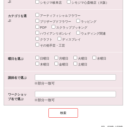
ぶ
シモジマ岐阜店
シモジマ心斎橋店（大阪）
アーティフィシャルフラワー
カテゴリを選
ぶ
プリザーブドフラワー
ラッピング
POP
スクラップブッキング
ハワイアンリボンレイ
ウェディング関連
クラフト
ディスプレイ
その他手芸・工芸
日曜日
月曜日
火曜日
水曜日
曜日を選ぶ
木曜日
金曜日
土曜日
講師名で選ぶ
※部分一致可
ワークショッ
プ名で選ぶ
※部分一致可