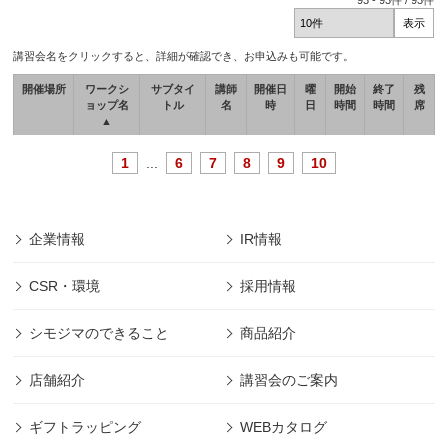
93
-
93
件 /
93
件
講習会名をクリックすると、詳細が確認でき、お申込みも可能です。
開催場所
ワークシ
サブタイ
講師
開催日
曜
開始
終了
残
ョップ名
トル
名
時
日
時間
時間
席
▲
1
...
6
7
8
9
10
企業情報
IR情報
CSR・環境
採用情報
シモジマのできること
商品紹介
店舗紹介
講習会のご案内
ギフトラッピング
WEBカタログ