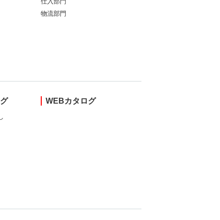
仕入部門
物流部門
ング
WEBカタログ
し