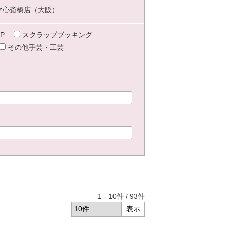
マ心斎橋店（大阪）
P
スクラップブッキング
その他手芸・工芸
1
-
10
件 /
93
件