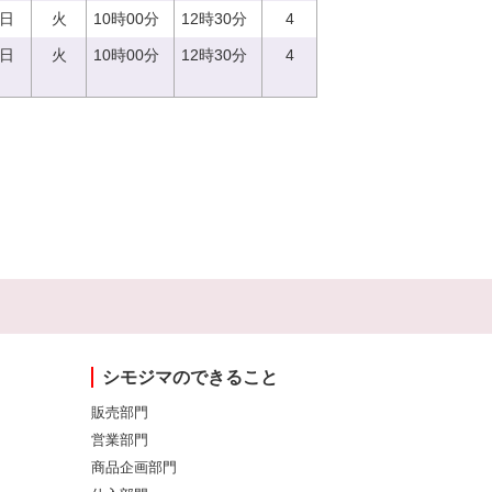
5日
火
10時00分
12時30分
4
5日
火
10時00分
12時30分
4
シモジマのできること
販売部門
営業部門
商品企画部門