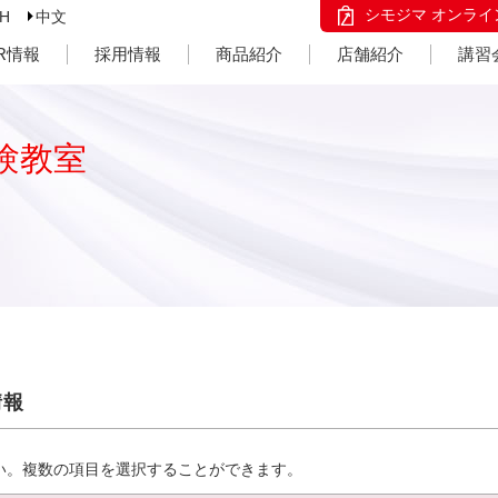
シモジマ オンライ
SH
中文
IR情報
採用情報
商品紹介
店舗紹介
講習
験教室
情報
い。複数の項目を選択することができます。