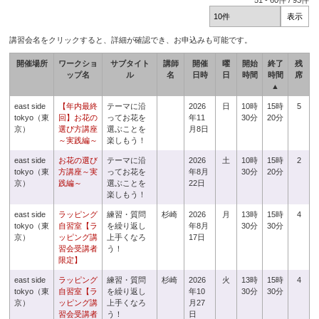
51
-
60
件 /
93
件
講習会名をクリックすると、詳細が確認でき、お申込みも可能です。
開催場所
ワークショ
サブタイト
講師
開催
曜
開始
終了
残
ップ名
ル
名
日時
日
時間
時間
席
▲
east side
【年内最終
テーマに沿
2026
日
10時
15時
5
tokyo（東
回】お花の
ってお花を
年11
30分
20分
京）
選び方講座
選ぶことを
月8日
～実践編～
楽しもう！
east side
お花の選び
テーマに沿
2026
土
10時
15時
2
tokyo（東
方講座～実
ってお花を
年8月
30分
20分
京）
践編～
選ぶことを
22日
楽しもう！
east side
ラッピング
練習・質問
杉崎
2026
月
13時
15時
4
tokyo（東
自習室【ラ
を繰り返し
年8月
30分
30分
京）
ッピング講
上手くなろ
17日
習会受講者
う！
限定】
east side
ラッピング
練習・質問
杉崎
2026
火
13時
15時
4
tokyo（東
自習室【ラ
を繰り返し
年10
30分
30分
京）
ッピング講
上手くなろ
月27
習会受講者
う！
日