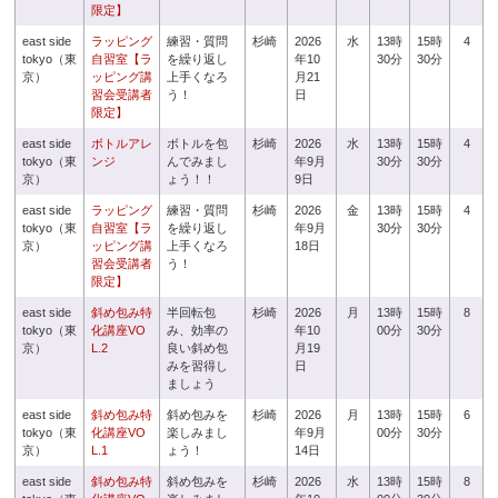
限定】
east side
ラッピング
練習・質問
杉崎
2026
水
13時
15時
4
tokyo（東
自習室【ラ
を繰り返し
年10
30分
30分
京）
ッピング講
上手くなろ
月21
習会受講者
う！
日
限定】
east side
ボトルアレ
ボトルを包
杉崎
2026
水
13時
15時
4
tokyo（東
ンジ
んでみまし
年9月
30分
30分
京）
ょう！！
9日
east side
ラッピング
練習・質問
杉崎
2026
金
13時
15時
4
tokyo（東
自習室【ラ
を繰り返し
年9月
30分
30分
京）
ッピング講
上手くなろ
18日
習会受講者
う！
限定】
east side
斜め包み特
半回転包
杉崎
2026
月
13時
15時
8
tokyo（東
化講座VO
み、効率の
年10
00分
30分
京）
L.2
良い斜め包
月19
みを習得し
日
ましょう
east side
斜め包み特
斜め包みを
杉崎
2026
月
13時
15時
6
tokyo（東
化講座VO
楽しみまし
年9月
00分
30分
京）
L.1
ょう！
14日
east side
斜め包み特
斜め包みを
杉崎
2026
水
13時
15時
8