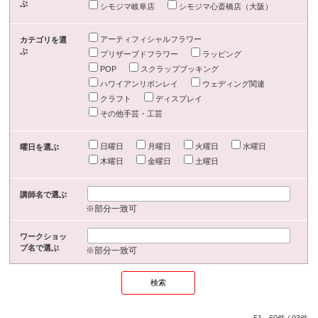
ぶ
シモジマ岐阜店
シモジマ心斎橋店（大阪）
アーティフィシャルフラワー
カテゴリを選
ぶ
プリザーブドフラワー
ラッピング
POP
スクラップブッキング
ハワイアンリボンレイ
ウェディング関連
クラフト
ディスプレイ
その他手芸・工芸
日曜日
月曜日
火曜日
水曜日
曜日を選ぶ
木曜日
金曜日
土曜日
講師名で選ぶ
※部分一致可
ワークショッ
プ名で選ぶ
※部分一致可