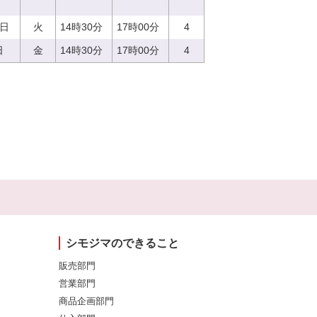
5日
火
14時30分
17時00分
4
日
金
14時30分
17時00分
4
シモジマのできること
販売部門
営業部門
商品企画部門