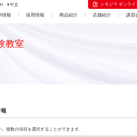
シモジマ オンライ
SH
中文
IR情報
採用情報
商品紹介
店舗紹介
講習
験教室
情報
い。複数の項目を選択することができます。