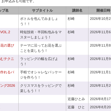
、お申込みも可能です。
ップ名
サブタイトル
講師名
開催日時
ボトルを包んでみましょ
杉崎
2026年10月
う！！
OL.2
時短技術・半回転包みをマ
杉崎
2026年11月
スターしましょう！
お花の選び
テーマに沿ってお花を選ぶ
2026年11月
～
ことを楽しもう！
包むテクニ
ラッピングの幅を広げよ
杉崎
2026年11月
う！
で作れるパ
手軽でオシャレなパッケー
杉崎
2026年11月
ジを作ろう！
グ2026
クリスマスをラッピングで
杉崎
2026年11月
楽しもう！！
近藤ひとみ
2026年8月1
座
近藤 ひと
2026年8月2