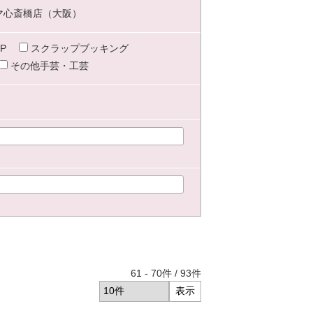
マ心斎橋店（大阪）
P
スクラップブッキング
その他手芸・工芸
61
-
70
件 /
93
件