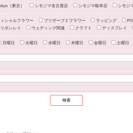
e tokyo（東京）
シモジマ名古屋店
シモジマ岐阜店
シモジ
ィシャルフラワー
プリザーブドフラワー
ラッピング
PO
リボンレイ
ウェディング関連
クラフト
ディスプレイ
月曜日
火曜日
水曜日
木曜日
金曜日
土曜日