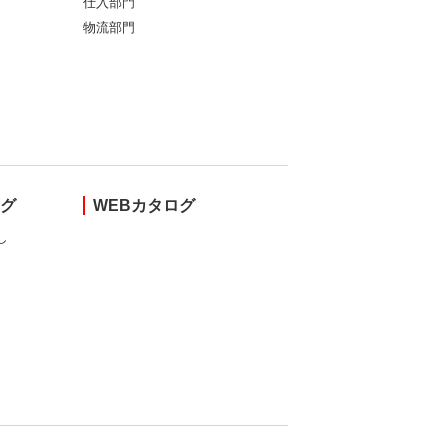
仕入部門
物流部門
ング
WEBカタログ
し