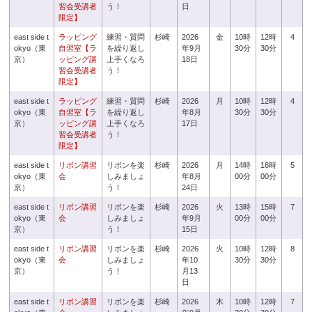
習会受講者
う！
日
限定】
east side t
ラッピング
練習・質問
杉崎
2026
金
10時
12時
4
okyo（東
自習室【ラ
を繰り返し
年9月
30分
30分
京）
ッピング講
上手くなろ
18日
習会受講者
う！
限定】
east side t
ラッピング
練習・質問
杉崎
2026
月
10時
12時
4
okyo（東
自習室【ラ
を繰り返し
年8月
30分
30分
京）
ッピング講
上手くなろ
17日
習会受講者
う！
限定】
east side t
リボン講習
リボンを楽
杉崎
2026
月
14時
16時
5
okyo（東
会
しみましょ
年8月
00分
00分
京）
う！
24日
east side t
リボン講習
リボンを楽
杉崎
2026
火
13時
15時
7
okyo（東
会
しみましょ
年9月
00分
00分
京）
う！
15日
east side t
リボン講習
リボンを楽
杉崎
2026
火
10時
12時
8
okyo（東
会
しみましょ
年10
30分
30分
京）
う！
月13
日
east side t
リボン講習
リボンを楽
杉崎
2026
木
10時
12時
7