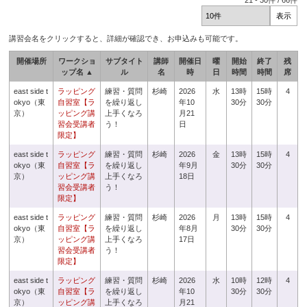
21
-
30
件 /
66
件
講習会名をクリックすると、詳細が確認でき、お申込みも可能です。
開催場所
ワークショ
サブタイト
講師
開催日
曜
開始
終了
残
ップ名 ▲
ル
名
時
日
時間
時間
席
east side t
ラッピング
練習・質問
杉崎
2026
水
13時
15時
4
okyo（東
自習室【ラ
を繰り返し
年10
30分
30分
京）
ッピング講
上手くなろ
月21
習会受講者
う！
日
限定】
east side t
ラッピング
練習・質問
杉崎
2026
金
13時
15時
4
okyo（東
自習室【ラ
を繰り返し
年9月
30分
30分
京）
ッピング講
上手くなろ
18日
習会受講者
う！
限定】
east side t
ラッピング
練習・質問
杉崎
2026
月
13時
15時
4
okyo（東
自習室【ラ
を繰り返し
年8月
30分
30分
京）
ッピング講
上手くなろ
17日
習会受講者
う！
限定】
east side t
ラッピング
練習・質問
杉崎
2026
水
10時
12時
4
okyo（東
自習室【ラ
を繰り返し
年10
30分
30分
京）
ッピング講
上手くなろ
月21