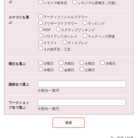
ぶ
シモジマ岐阜店
シモジマ心斎橋店（大阪）
アーティフィシャルフラワー
カテゴリを選
ぶ
プリザーブドフラワー
ラッピング
POP
スクラップブッキング
ハワイアンリボンレイ
ウェディング関連
クラフト
ディスプレイ
その他手芸・工芸
日曜日
月曜日
火曜日
水曜日
曜日を選ぶ
木曜日
金曜日
土曜日
講師名で選ぶ
※部分一致可
ワークショッ
プ名で選ぶ
※部分一致可