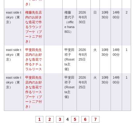
き）
east side t
権藤先生店
権藤
2026
日
10時
14時
2
okyo（東
内のお好き
貴代子
年8月
30分
00分
京）
な造花で作
（offic
30日
るラウンド
e hana
ブーケ（ブ
801）
ートニア付
き）
east side t
甲斐田先生
甲斐田
2026
火
10時
14時
1
okyo（東
店内のお好
祥子
年8月
30分
00分
京）
きな造花で
(Roset
25日
作るナチュ
ta主
ラルリース
催)
east side t
甲斐田先生
甲斐田
2026
火
10時
14時
1
okyo（東
店内のお好
祥子
年8月
30分
00分
京）
きな造花で
(Roset
25日
作るリース
ta主
ブーケ（ブ
催)
ート二ア付
き）
1
2
3
4
5
6
7