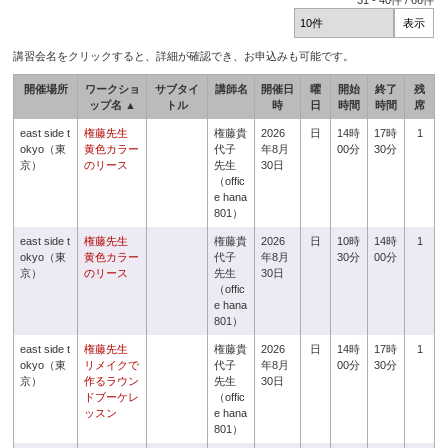
31
-
40
件 /
66
件
講習会名をクリックすると、詳細が確認でき、お申込みも可能です。
開催場所
ワークショ
サブタイ
講師名
開催日
曜
開始
終了
残
ップ名 ▲
トル
時
日
時間
時間
席
east side t
権藤先生
権藤貴
2026
日
14時
17時
1
okyo（東
黄色カラー
代子
年8月
00分
30分
京）
のリース
先生
30日
（offic
e hana
801）
east side t
権藤先生
権藤貴
2026
日
10時
14時
1
okyo（東
黄色カラー
代子
年8月
30分
00分
京）
のリース
先生
30日
（offic
e hana
801）
east side t
権藤先生
権藤貴
2026
日
14時
17時
1
okyo（東
リメイクで
代子
年8月
00分
30分
京）
作るラウン
先生
30日
ドブーケレ
（offic
ッスン
e hana
801）