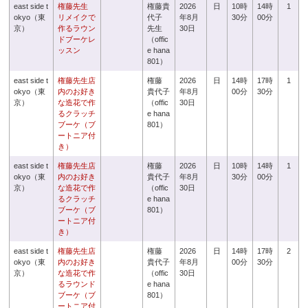
east side t
権藤先生
権藤貴
2026
日
10時
14時
1
okyo（東
リメイクで
代子
年8月
30分
00分
京）
作るラウン
先生
30日
ドブーケレ
（offic
ッスン
e hana
801）
east side t
権藤先生店
権藤
2026
日
14時
17時
1
okyo（東
内のお好き
貴代子
年8月
00分
30分
京）
な造花で作
（offic
30日
るクラッチ
e hana
ブーケ（ブ
801）
ートニア付
き）
east side t
権藤先生店
権藤
2026
日
10時
14時
1
okyo（東
内のお好き
貴代子
年8月
30分
00分
京）
な造花で作
（offic
30日
るクラッチ
e hana
ブーケ（ブ
801）
ートニア付
き）
east side t
権藤先生店
権藤
2026
日
14時
17時
2
okyo（東
内のお好き
貴代子
年8月
00分
30分
京）
な造花で作
（offic
30日
るラウンド
e hana
ブーケ（ブ
801）
ートニア付