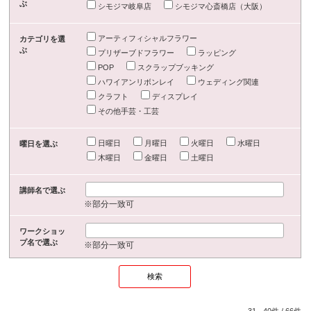
ぶ
シモジマ岐阜店
シモジマ心斎橋店（大阪）
アーティフィシャルフラワー
カテゴリを選
ぶ
プリザーブドフラワー
ラッピング
POP
スクラップブッキング
ハワイアンリボンレイ
ウェディング関連
クラフト
ディスプレイ
その他手芸・工芸
日曜日
月曜日
火曜日
水曜日
曜日を選ぶ
木曜日
金曜日
土曜日
講師名で選ぶ
※部分一致可
ワークショッ
プ名で選ぶ
※部分一致可