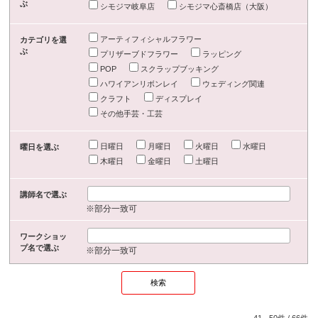
ぶ
シモジマ岐阜店
シモジマ心斎橋店（大阪）
アーティフィシャルフラワー
カテゴリを選
ぶ
プリザーブドフラワー
ラッピング
POP
スクラップブッキング
ハワイアンリボンレイ
ウェディング関連
クラフト
ディスプレイ
その他手芸・工芸
日曜日
月曜日
火曜日
水曜日
曜日を選ぶ
木曜日
金曜日
土曜日
講師名で選ぶ
※部分一致可
ワークショッ
プ名で選ぶ
※部分一致可