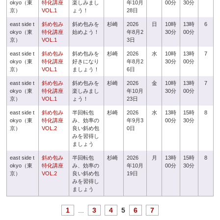
okyo（東
特化講座
楽しみまし
年10月
00分
30分
京）
VOL.1
ょう！
28日
east side t
斜め包み
斜め包みを
杉崎
2026
日
10時
13時
6
okyo（東
特化講座
始めよう！
年8月2
30分
00分
京）
VOL.1
3日
east side t
斜め包み
斜め包みを
杉崎
2026
水
10時
13時
7
okyo（東
特化講座
好きになり
年8月2
30分
00分
京）
VOL.1
ましょう！
6日
east side t
斜め包み
斜め包みを
杉崎
2026
金
10時
13時
7
okyo（東
特化講座
楽しみまし
年10月
30分
00分
京）
VOL.1
ょう！
23日
east side t
斜め包み
半回転包
杉崎
2026
水
13時
15時
8
okyo（東
特化講座
み、効率の
年9月3
00分
30分
京）
VOL.2
良い斜め包
0日
みを習得し
ましょう
east side t
斜め包み
半回転包
杉崎
2026
月
13時
15時
8
okyo（東
特化講座
み、効率の
年10月
00分
30分
京）
VOL.2
良い斜め包
19日
みを習得し
ましょう
1
...
3
4
5
6
7