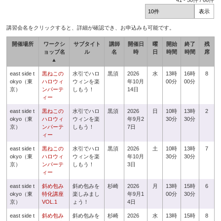
41
-
50
件 /
66
件
講習会名をクリックすると、詳細が確認でき、お申込みも可能です。
開催場所
ワークシ
サブタイト
講師
開催日
曜
開始
終了
残
ョップ名
ル
名
時
日
時間
時間
席
▲
east side t
黒ねこの
水引でハロ
黒須
2026
水
13時
16時
8
okyo（東
ハロウィ
ウィンを楽
年10月
00分
00分
京）
ンパーテ
しもう！
14日
ィー
east side t
黒ねこの
水引でハロ
黒須
2026
日
10時
13時
2
okyo（東
ハロウィ
ウィンを楽
年9月2
30分
30分
京）
ンパーテ
しもう！
7日
ィー
east side t
黒ねこの
水引でハロ
黒須
2026
土
10時
13時
7
okyo（東
ハロウィ
ウィンを楽
年10月
30分
30分
京）
ンパーテ
しもう！
3日
ィー
east side t
斜め包み
斜め包みを
杉崎
2026
月
13時
15時
6
okyo（東
特化講座
楽しみまし
年9月1
00分
30分
京）
VOL.1
ょう！
4日
east side t
斜め包み
斜め包みを
杉崎
2026
水
13時
15時
8