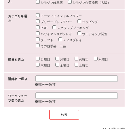
ぶ
シモジマ岐阜店
シモジマ心斎橋店（大阪）
アーティフィシャルフラワー
カテゴリを選
ぶ
プリザーブドフラワー
ラッピング
POP
スクラップブッキング
ハワイアンリボンレイ
ウェディング関連
クラフト
ディスプレイ
その他手芸・工芸
日曜日
月曜日
火曜日
水曜日
曜日を選ぶ
木曜日
金曜日
土曜日
講師名で選ぶ
※部分一致可
ワークショッ
プ名で選ぶ
※部分一致可