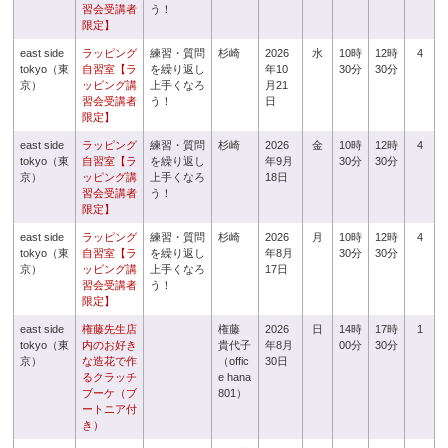
習会受講者
う！
限定】
east side
ラッピング
練習・質問
杉崎
2026
水
10時
12時
4
tokyo（東
自習室【ラ
を繰り返し
年10
30分
30分
京）
ッピング講
上手くなろ
月21
習会受講者
う！
日
限定】
east side
ラッピング
練習・質問
杉崎
2026
金
10時
12時
4
tokyo（東
自習室【ラ
を繰り返し
年9月
30分
30分
京）
ッピング講
上手くなろ
18日
習会受講者
う！
限定】
east side
ラッピング
練習・質問
杉崎
2026
月
10時
12時
4
tokyo（東
自習室【ラ
を繰り返し
年8月
30分
30分
京）
ッピング講
上手くなろ
17日
習会受講者
う！
限定】
east side
権藤先生店
権藤
2026
日
14時
17時
1
tokyo（東
内のお好き
貴代子
年8月
00分
30分
京）
な造花で作
（offic
30日
るクラッチ
e hana
ブーケ（ブ
801）
ートニア付
き）