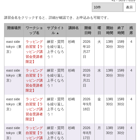
41
-
50
件 /
63
件
講習会名をクリックすると、詳細が確認でき、お申込みも可能です。
開催場所
ワークショ
サブタイト
講師名
開催
曜
開始
終了
残
ップ名
ル ▲
日時
日
時間
時間
席
east side
ラッピング
練習・質問
杉崎
2026
火
13時
15時
4
tokyo（東
自習室【ラ
を繰り返し
年10
30分
30分
京）
ッピング講
上手くなろ
月27
習会受講者
う！
日
限定】
east side
ラッピング
練習・質問
杉崎
2026
水
13時
15時
4
tokyo（東
自習室【ラ
を繰り返し
年10
30分
30分
京）
ッピング講
上手くなろ
月21
習会受講者
う！
日
限定】
east side
ラッピング
練習・質問
杉崎
2026
金
13時
15時
4
tokyo（東
自習室【ラ
を繰り返し
年9月
30分
30分
京）
ッピング講
上手くなろ
18日
習会受講者
う！
限定】
east side
ラッピング
練習・質問
杉崎
2026
月
13時
15時
4
tokyo（東
自習室【ラ
を繰り返し
年8月
30分
30分
京）
ッピング講
上手くなろ
17日