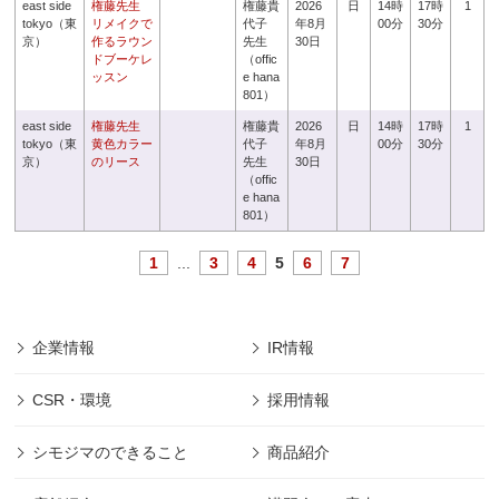
east side
権藤先生
権藤貴
2026
日
14時
17時
1
tokyo（東
リメイクで
代子
年8月
00分
30分
京）
作るラウン
先生
30日
ドブーケレ
（offic
ッスン
e hana
801）
east side
権藤先生
権藤貴
2026
日
14時
17時
1
tokyo（東
黄色カラー
代子
年8月
00分
30分
京）
のリース
先生
30日
（offic
e hana
801）
1
...
3
4
5
6
7
企業情報
IR情報
CSR・環境
採用情報
シモジマのできること
商品紹介