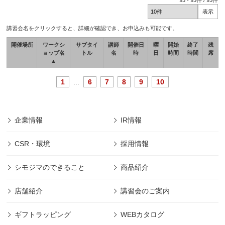
93
-
93
件 /
93
件
講習会名をクリックすると、詳細が確認でき、お申込みも可能です。
開催場所
ワークシ
サブタイ
講師
開催日
曜
開始
終了
残
ョップ名
トル
名
時
日
時間
時間
席
▲
1
...
6
7
8
9
10
企業情報
IR情報
CSR・環境
採用情報
シモジマのできること
商品紹介
店舗紹介
講習会のご案内
ギフトラッピング
WEBカタログ