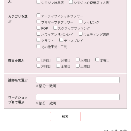
ぶ
シモジマ岐阜店
シモジマ心斎橋店（大阪）
アーティフィシャルフラワー
カテゴリを選
ぶ
プリザーブドフラワー
ラッピング
POP
スクラップブッキング
ハワイアンリボンレイ
ウェディング関連
クラフト
ディスプレイ
その他手芸・工芸
日曜日
月曜日
火曜日
水曜日
曜日を選ぶ
木曜日
金曜日
土曜日
講師名で選ぶ
※部分一致可
ワークショッ
プ名で選ぶ
※部分一致可