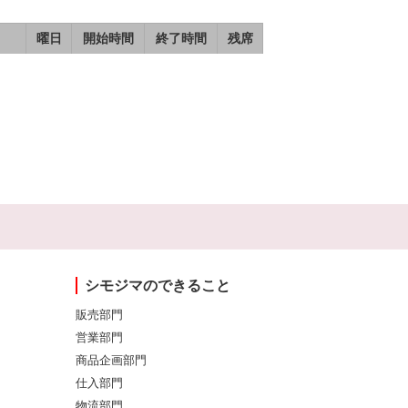
曜日
開始時間
終了時間
残席
シモジマのできること
販売部門
営業部門
商品企画部門
仕入部門
物流部門