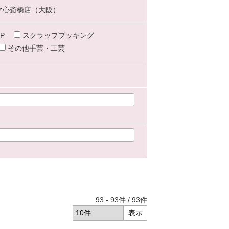
マ心斎橋店（大阪）
P
スクラップブッキング
その他手芸・工芸
93
-
93
件 /
93
件