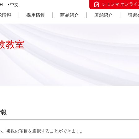
シモジマ オンライ
SH
中文
IR情報
採用情報
商品紹介
店舗紹介
講習
験教室
情報
い。複数の項目を選択することができます。