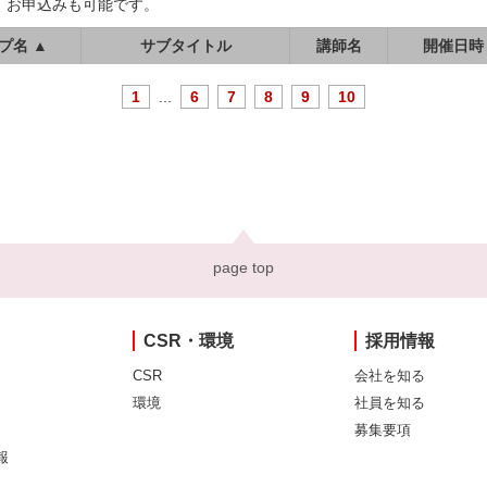
、お申込みも可能です。
プ名 ▲
サブタイトル
講師名
開催日時
1
...
6
7
8
9
10
page top
CSR・環境
採用情報
CSR
会社を知る
環境
社員を知る
募集要項
報