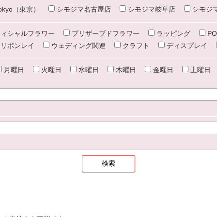
e tokyo（東京）
シモジマ名古屋店
シモジマ岐阜店
シモジ
ィシャルフラワー
プリザーブドフラワー
ラッピング
PO
リボンレイ
ウェディング関連
クラフト
ディスプレイ
月曜日
火曜日
水曜日
木曜日
金曜日
土曜日