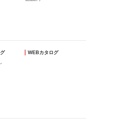
ング
WEBカタログ
し