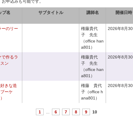
、お申込みも可能です。
ップ名
サブタイトル
講師名
開催日時
ラーのリー
権藤貴代
2026年8月3
子 先生
（office han
a801）
クで作るラ
権藤貴代
2026年8月3
ッスン
子 先生
（office han
a801）
お好きな造
権藤 貴代
2026年8月3
チブーケ
子（office h
き）
ana801）
1
...
6
7
8
9
10