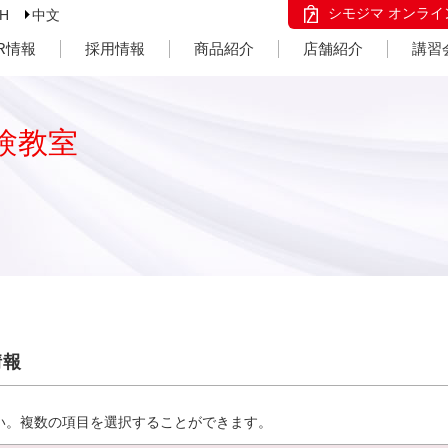
シモジマ オンライ
SH
中文
IR情報
採用情報
商品紹介
店舗紹介
講習
験教室
情報
い。複数の項目を選択することができます。