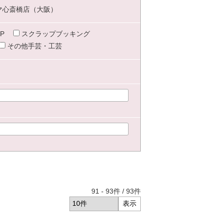
マ心斎橋店（大阪）
P
スクラップブッキング
その他手芸・工芸
91
-
93
件 /
93
件