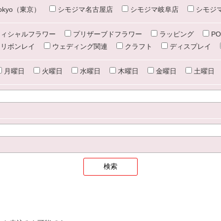
e tokyo（東京）
シモジマ名古屋店
シモジマ岐阜店
シモジ
ィシャルフラワー
プリザーブドフラワー
ラッピング
PO
リボンレイ
ウェディング関連
クラフト
ディスプレイ
月曜日
火曜日
水曜日
木曜日
金曜日
土曜日